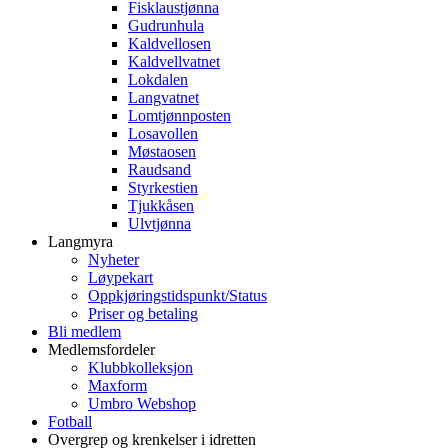
Fisklaustjønna
Gudrunhula
Kaldvellosen
Kaldvellvatnet
Lokdalen
Langvatnet
Lomtjønnposten
Losavollen
Møstaosen
Raudsand
Styrkestien
Tjukkåsen
Ulvtjønna
Langmyra
Nyheter
Løypekart
Oppkjøringstidspunkt/Status
Priser og betaling
Bli medlem
Medlemsfordeler
Klubbkolleksjon
Maxform
Umbro Webshop
Fotball
Overgrep og krenkelser i idretten