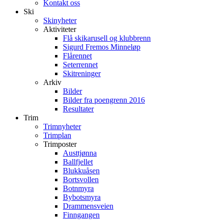
Kontakt oss
Ski
Skinyheter
Aktiviteter
Flå skikarusell og klubbrenn
Sigurd Fremos Minneløp
Flårennet
Seterrennet
Skitreninger
Arkiv
Bilder
Bilder fra poengrenn 2016
Resultater
Trim
Trimnyheter
Trimplan
Trimposter
Austtjønna
Ballfjellet
Blukkuåsen
Bortsvollen
Botnmyra
Bybotsmyra
Drammensveien
Finngangen