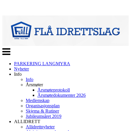
Veksle
navigasjon
PARKERING LANGMYRA
Nyheter
Info
Info
Årsmøter
Årsmøteprotokoll
Årsmøtedokumenter 2026
Medlemskap
Organisasjonsplan
Skjema & Rutiner
Jubileumsåret 2019
ALLIDRETT
Allidrettnyheter