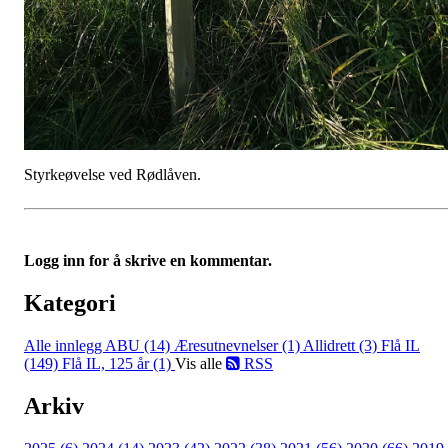
Styrkeøvelse ved Rødlåven.
Logg inn for å skrive en kommentar.
Kategori
Alle innlegg
ABU (14)
Æresutnevnelser (1)
Allidrett (3)
Flå IL
(149)
Flå IL, 125 år (1)
Vis alle
RSS
Arkiv