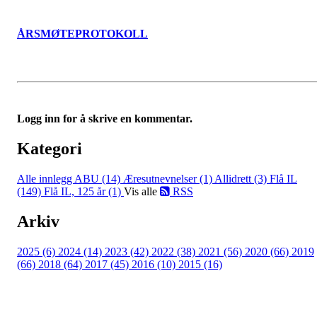
ÅRSMØTEPROTOKOLL
Logg inn for å skrive en kommentar.
Kategori
Alle innlegg
ABU (14)
Æresutnevnelser (1)
Allidrett (3)
Flå IL
(149)
Flå IL, 125 år (1)
Vis alle
RSS
Arkiv
2025 (6)
2024 (14)
2023 (42)
2022 (38)
2021 (56)
2020 (66)
2019
(66)
2018 (64)
2017 (45)
2016 (10)
2015 (16)