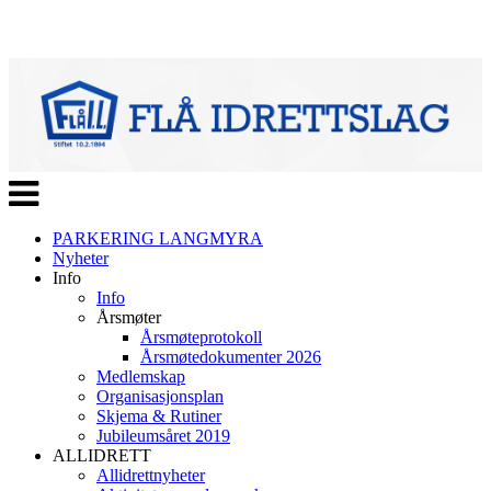
Veksle
navigasjon
PARKERING LANGMYRA
Nyheter
Info
Info
Årsmøter
Årsmøteprotokoll
Årsmøtedokumenter 2026
Medlemskap
Organisasjonsplan
Skjema & Rutiner
Jubileumsåret 2019
ALLIDRETT
Allidrettnyheter