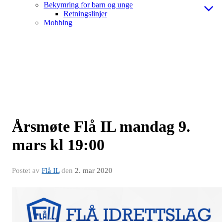
Bekymring for barn og unge
Retningslinjer
Mobbing
Årsmøte Flå IL mandag 9.
mars kl 19:00
Postet av
Flå IL
den
2. mar 2020