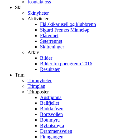
Kontakt oss
Ski
Skinyheter
Aktiviteter
Flå skikarusell og klubbrenn
Sigurd Fremos Minneløp
Flårennet
Seterrennet
Skitreninger
Arkiv
Bilder
Bilder fra poengrenn 2016
Resultater
Trim
Trimnyheter
Trimplan
Trimposter
Austtjønna
Ballfjellet
Blukkuåsen
Bortsvollen
Botnmyra
Bybotsmyra
Drammensveien
Finngangen