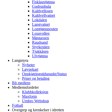
Fisklaustjønna
Gudrunhula
Kaldvellosen
Kaldvellvatnet
Lokdalen
Langvatnet
Lomtjønnposten
Losavollen
Møstaosen
Raudsand
Styrkestien
Tjukkåsen
Ulvtjønna
Langmyra
Nyheter
Løypekart
Oppkjøringstidspunkt/Status
Priser og betaling
Bli medlem
Medlemsfordeler
Klubbkolleksjon
Maxform
Umbro Webshop
Fotball
Overgrep og krenkelser i idretten