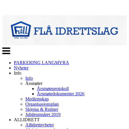
Veksle
navigasjon
PARKERING LANGMYRA
Nyheter
Info
Info
Årsmøter
Årsmøteprotokoll
Årsmøtedokumenter 2026
Medlemskap
Organisasjonsplan
Skjema & Rutiner
Jubileumsåret 2019
ALLIDRETT
Allidrettnyheter