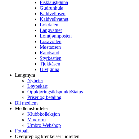
Fisklaustjønna
Gudrunhula
Kaldvellosen
Kaldvellvatnet
Lokdalen
Langvatnet
Lomtjønnposten
Losavollen
Møstaosen
Raudsand
Styrkestien
Tjukkåsen
Ulvtjønna
Langmyra
Nyheter
Løypekart
Oppkjøringstidspunkt/Status
Priser og betaling
Bli medlem
Medlemsfordeler
Klubbkolleksjon
Maxform
Umbro Webshop
Fotball
Overgrep og krenkelser i idretten