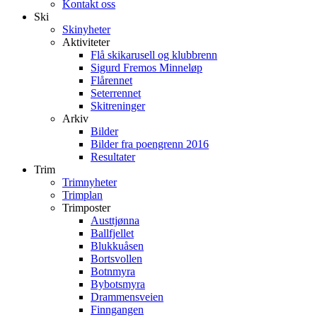
Kontakt oss
Ski
Skinyheter
Aktiviteter
Flå skikarusell og klubbrenn
Sigurd Fremos Minneløp
Flårennet
Seterrennet
Skitreninger
Arkiv
Bilder
Bilder fra poengrenn 2016
Resultater
Trim
Trimnyheter
Trimplan
Trimposter
Austtjønna
Ballfjellet
Blukkuåsen
Bortsvollen
Botnmyra
Bybotsmyra
Drammensveien
Finngangen