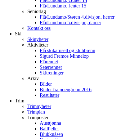
Flå/Lundamo, Gutter 14
Flå/Lundamo, Jenter 15
Seniorlag
Flå/Lundamo/Støren 4.divisjon, herrer
Flå/Lundamo 5.divisjon, damer
Kontakt oss
Ski
Skinyheter
Aktiviteter
Flå skikarusell og klubbrenn
Sigurd Fremos Minneløp
Flårennet
Seterrennet
Skitreninger
Arkiv
Bilder
Bilder fra poengrenn 2016
Resultater
Trim
Trimnyheter
Trimplan
Trimposter
Austtjønna
Ballfjellet
Blukkuåsen