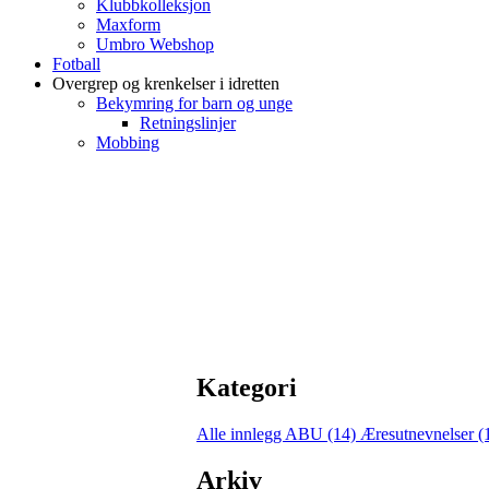
Klubbkolleksjon
Maxform
Umbro Webshop
Fotball
Overgrep og krenkelser i idretten
Bekymring for barn og unge
Retningslinjer
Mobbing
Kategori
Alle innlegg
ABU (14)
Æresutnevnelser (
Arkiv