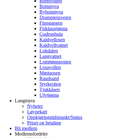
Bortsvollen
Botnmyra
Bybotsmyra
Drammensveien
Finngangen
Fisklaustjønna
Gudrunhula
Kaldvellosen
Kaldvellvatnet
Lokdalen
Langvatnet
Lomtjønnposten
Losavollen
Møstaosen
Raudsand
Styrkestien
Tjukkåsen
Ulvtjønna
Langmyra
Nyheter
Løypekart
Oppkjøringstidspunkt/Status
Priser og betaling
Bli medlem
Medlemsfordeler