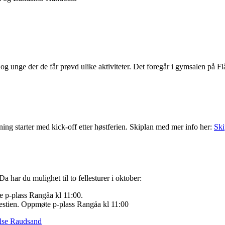
n og unge der de får prøvd ulike aktiviteter. Det foregår i gymsalen på F
ening starter med kick-off etter høstferien. Skiplan med mer info her:
Ski
Da har du mulighet til to fellesturer i oktober:
 p-plass Rangåa kl 11:00.
lestien. Oppmøte p-plass Rangåa kl 11:00
lse Raudsand