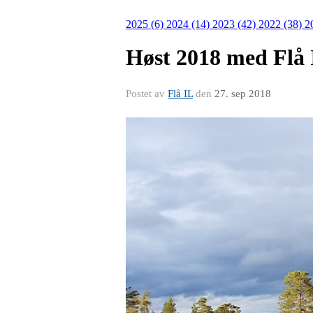
2025 (6)
2024 (14)
2023 (42)
2022 (38)
2
Høst 2018 med Flå 
Postet av
Flå IL
den
27. sep 2018