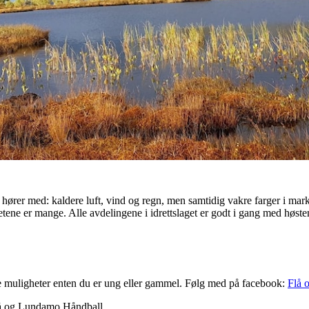
hører med: kaldere luft, vind og regn, men samtidig vakre farger i marka. 
ene er mange. Alle avdelingene i idrettslaget er godt i gang med høsten
e muligheter enten du er ung eller gammel. Følg med på facebook:
Flå 
 Flå og Lundamo Håndball.