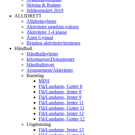
Skjema & Rutiner
Jubileumsåret 2019
ALLIDRETT
Allidrettnyheter
Aktiviteter ungdom-voksen
Aktiviteter 1-4 klasse
Åpen Gymsal
Betaling aktiviteter/treninger
Håndball
Håndballnyheter
Informasjon/Dokumenter
Håndballstyret
Arrangement/Aktiviteter
Barnelag
MINI
Flå/Lundamo, Gutter 8
Flå/Lundamo, Jenter 8
Flå/Lundamo, Jenter 9
Flå/Lundamo, Jenter 11
Flå/Lundamo, Gutter 11
Flå/Lundamo, Jenter 12
Flå/Lundamo, Gutter 12
Ungdomslag
Flå/Lundamo, Jenter 13