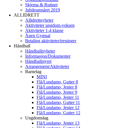
Skjema & Rutiner
Jubileumsåret 2019
ALLIDRETT
Allidrettnyheter
Aktiviteter ungdom-voksen
Aktiviteter 1-4 klasse
Åpen Gymsal
Betaling aktiviteter/treninger
Håndball
Håndballnyheter
Informasjon/Dokumenter
Håndballstyret
Arrangement/Aktiviteter
Barnelag
MINI
Flå/Lundamo, Gutter 8
Flå/Lundamo, Jenter 8
Flå/Lundamo, Jenter 9
Flå/Lundamo, Jenter 11
Flå/Lundamo, Gutter 11
Flå/Lundamo, Jenter 12
Flå/Lundamo, Gutter 12
Ungdomslag
Flå/Lundamo, Jenter 13