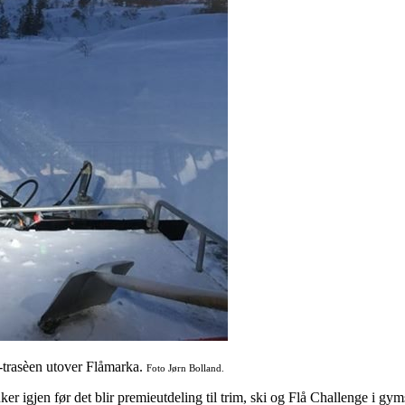
n-trasèen utover Flåmarka.
Foto Jørn Bolland.
uker igjen før det blir premieutdeling til trim, ski og Flå Challenge i g