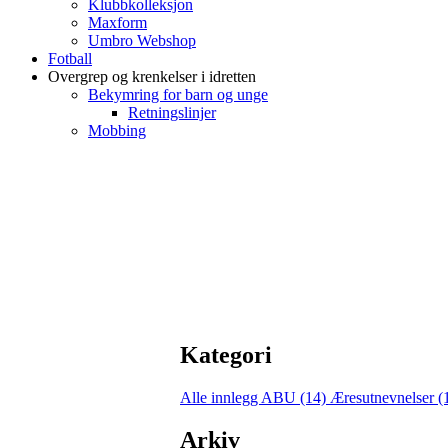
Klubbkolleksjon
Maxform
Umbro Webshop
Fotball
Overgrep og krenkelser i idretten
Bekymring for barn og unge
Retningslinjer
Mobbing
Kategori
Alle innlegg
ABU (14)
Æresutnevnelser (
Arkiv