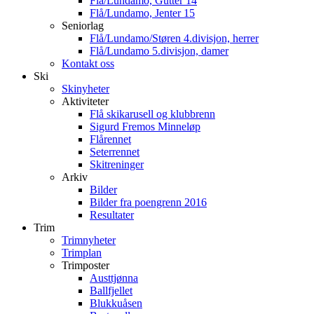
Flå/Lundamo, Gutter 14
Flå/Lundamo, Jenter 15
Seniorlag
Flå/Lundamo/Støren 4.divisjon, herrer
Flå/Lundamo 5.divisjon, damer
Kontakt oss
Ski
Skinyheter
Aktiviteter
Flå skikarusell og klubbrenn
Sigurd Fremos Minneløp
Flårennet
Seterrennet
Skitreninger
Arkiv
Bilder
Bilder fra poengrenn 2016
Resultater
Trim
Trimnyheter
Trimplan
Trimposter
Austtjønna
Ballfjellet
Blukkuåsen