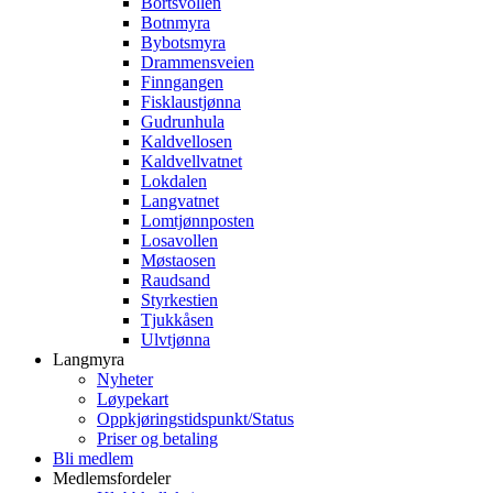
Bortsvollen
Botnmyra
Bybotsmyra
Drammensveien
Finngangen
Fisklaustjønna
Gudrunhula
Kaldvellosen
Kaldvellvatnet
Lokdalen
Langvatnet
Lomtjønnposten
Losavollen
Møstaosen
Raudsand
Styrkestien
Tjukkåsen
Ulvtjønna
Langmyra
Nyheter
Løypekart
Oppkjøringstidspunkt/Status
Priser og betaling
Bli medlem
Medlemsfordeler