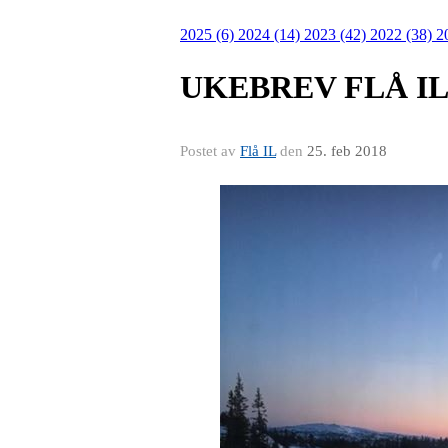
2025 (6)
2024 (14)
2023 (42)
2022 (38)
2
UKEBREV FLÅ IL U
Postet av
Flå IL
den
25. feb 2018