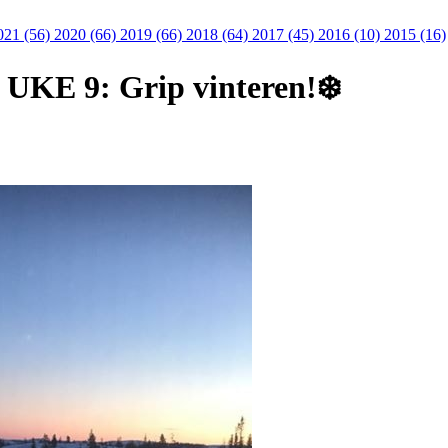
021 (56)
2020 (66)
2019 (66)
2018 (64)
2017 (45)
2016 (10)
2015 (16)
KE 9: Grip vinteren!❄️