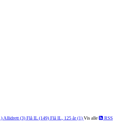
1)
Allidrett (3)
Flå IL (149)
Flå IL, 125 år (1)
Vis alle
RSS