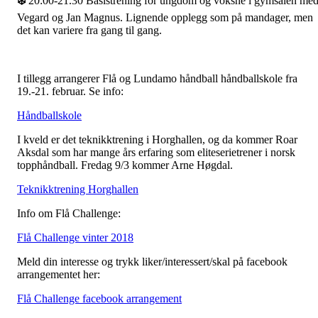
❄️
20:00-21.30 Basistrening for ungdom og voksne i gymsalen me
Vegard og Jan Magnus. Lignende opplegg som på mandager, men
det kan variere fra gang til gang.
I tillegg arrangerer Flå og Lundamo håndball håndballskole fra
19.-21. februar. Se info:
Håndballskole
I kveld er det teknikktrening i Horghallen, og da kommer Roar
Aksdal som har mange års erfaring som eliteserietrener i norsk
topphåndball. Fredag 9/3 kommer Arne Høgdal.
Teknikktrening Horghallen
Info om Flå Challenge:
Flå Challenge vinter 2018
Meld din interesse og trykk liker/interessert/skal på facebook
arrangementet her:
Flå Challenge facebook arrangement