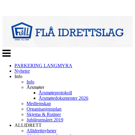
Veksle
navigasjon
PARKERING LANGMYRA
Nyheter
Info
Info
Årsmøter
Årsmøteprotokoll
Årsmøtedokumenter 2026
Medlemskap
Organisasjonsplan
Skjema & Rutiner
Jubileumsåret 2019
ALLIDRETT
Allidrettnyheter