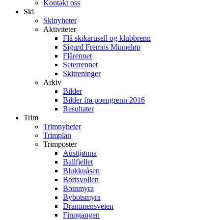
Kontakt oss
Ski
Skinyheter
Aktiviteter
Flå skikarusell og klubbrenn
Sigurd Fremos Minneløp
Flårennet
Seterrennet
Skitreninger
Arkiv
Bilder
Bilder fra poengrenn 2016
Resultater
Trim
Trimnyheter
Trimplan
Trimposter
Austtjønna
Ballfjellet
Blukkuåsen
Bortsvollen
Botnmyra
Bybotsmyra
Drammensveien
Finngangen