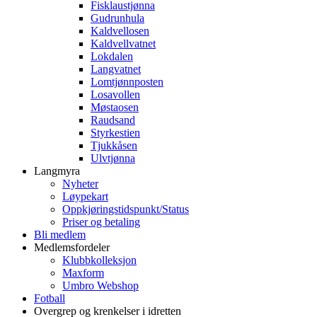
Fisklaustjønna
Gudrunhula
Kaldvellosen
Kaldvellvatnet
Lokdalen
Langvatnet
Lomtjønnposten
Losavollen
Møstaosen
Raudsand
Styrkestien
Tjukkåsen
Ulvtjønna
Langmyra
Nyheter
Løypekart
Oppkjøringstidspunkt/Status
Priser og betaling
Bli medlem
Medlemsfordeler
Klubbkolleksjon
Maxform
Umbro Webshop
Fotball
Overgrep og krenkelser i idretten