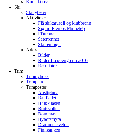
Kontakt oss
Ski
Skinyheter
Aktiviteter
Flå skikarusell og klubbrenn
Sigurd Fremos Minneløp
Flårennet
Seterrennet
Skitreninger
Arkiv
Bilder
Bilder fra poengrenn 2016
Resultater
Trim
Trimnyheter
Trimplan
Trimposter
Austtjønna
Ballfjellet
Blukkuåsen
Bortsvollen
Botnmyra
Bybotsmyra
Drammensveien
Finngangen