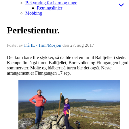
Bekymring for barn og unge
Retningslinjer
Mobbing
Perlestientur.
Postet av
Flå IL - Trim/Mosjon
den
27. aug 2017
Det kom bare fire stykker, så da ble det en tur til Ballfjellet i stede.
Kjempe fint å gå turen Ballfjellet, Bortsvollen og Finngangen i god
sommervær. Molte og blåbær på turen ble det også. Neste
arrangement er Finngangen 17 sep.