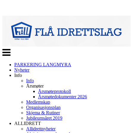
Veksle
navigasjon
PARKERING LANGMYRA
Nyheter
Info
Info
Årsmøter
Årsmøteprotokoll
Årsmøtedokumenter 2026
Medlemskap
Organisasjonsplan
Skjema & Rutiner
Jubileumsåret 2019
ALLIDRETT
Allidrettnyheter