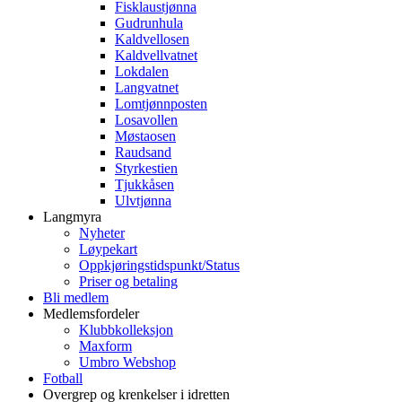
Fisklaustjønna
Gudrunhula
Kaldvellosen
Kaldvellvatnet
Lokdalen
Langvatnet
Lomtjønnposten
Losavollen
Møstaosen
Raudsand
Styrkestien
Tjukkåsen
Ulvtjønna
Langmyra
Nyheter
Løypekart
Oppkjøringstidspunkt/Status
Priser og betaling
Bli medlem
Medlemsfordeler
Klubbkolleksjon
Maxform
Umbro Webshop
Fotball
Overgrep og krenkelser i idretten