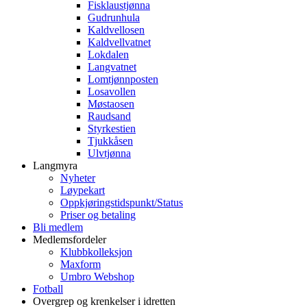
Fisklaustjønna
Gudrunhula
Kaldvellosen
Kaldvellvatnet
Lokdalen
Langvatnet
Lomtjønnposten
Losavollen
Møstaosen
Raudsand
Styrkestien
Tjukkåsen
Ulvtjønna
Langmyra
Nyheter
Løypekart
Oppkjøringstidspunkt/Status
Priser og betaling
Bli medlem
Medlemsfordeler
Klubbkolleksjon
Maxform
Umbro Webshop
Fotball
Overgrep og krenkelser i idretten