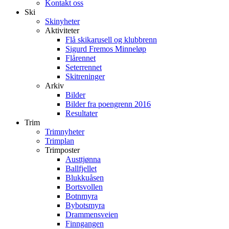
Kontakt oss
Ski
Skinyheter
Aktiviteter
Flå skikarusell og klubbrenn
Sigurd Fremos Minneløp
Flårennet
Seterrennet
Skitreninger
Arkiv
Bilder
Bilder fra poengrenn 2016
Resultater
Trim
Trimnyheter
Trimplan
Trimposter
Austtjønna
Ballfjellet
Blukkuåsen
Bortsvollen
Botnmyra
Bybotsmyra
Drammensveien
Finngangen