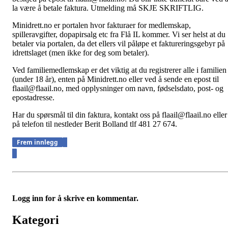
la være å betale faktura. Utmelding må SKJE SKRIFTLIG.
Minidrett.no er portalen hvor fakturaer for medlemskap,
spilleravgifter, dopapirsalg etc fra Flå IL kommer. Vi ser helst at du
betaler via portalen, da det ellers vil påløpe et faktureringsgebyr på
idrettslaget (men ikke for deg som betaler).
Ved familiemedlemskap er det viktig at du registrerer alle i familien
(under 18 år), enten på Minidrett.no eller ved å sende en epost til
flaail@flaail.no, med opplysninger om navn, fødselsdato, post- og
epostadresse.
Har du spørsmål til din faktura, kontakt oss på flaail@flaail.no eller
på telefon til nestleder Berit Bolland tlf 481 27 674.
Frem innlegg
Logg inn for å skrive en kommentar.
Kategori