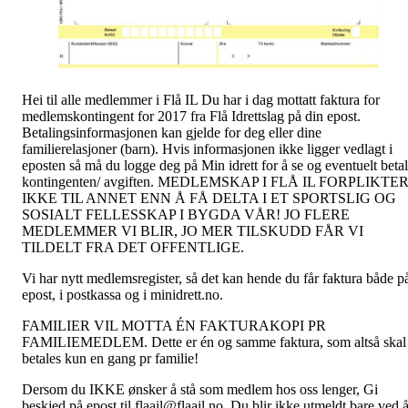
Hei til alle medlemmer i Flå IL Du har i dag mottatt faktura for
medlemskontingent for 2017 fra Flå Idrettslag på din epost.
Betalingsinformasjonen kan gjelde for deg eller dine
familierelasjoner (barn). Hvis informasjonen ikke ligger vedlagt i
eposten så må du logge deg på Min idrett for å se og eventuelt beta
kontingenten/ avgiften. MEDLEMSKAP I FLÅ IL FORPLIKTE
IKKE TIL ANNET ENN Å FÅ DELTA I ET SPORTSLIG OG
SOSIALT FELLESSKAP I BYGDA VÅR! JO FLERE
MEDLEMMER VI BLIR, JO MER TILSKUDD FÅR VI
TILDELT FRA DET OFFENTLIGE.
Vi har nytt medlemsregister, så det kan hende du får faktura både p
epost, i postkassa og i minidrett.no.
FAMILIER VIL MOTTA ÉN FAKTURAKOPI PR
FAMILIEMEDLEM. Dette er én og samme faktura, som altså skal
betales kun en gang pr familie!
Dersom du IKKE ønsker å stå som medlem hos oss lenger, Gi
beskjed på epost til flaail@flaail.no. Du blir ikke utmeldt bare ved 