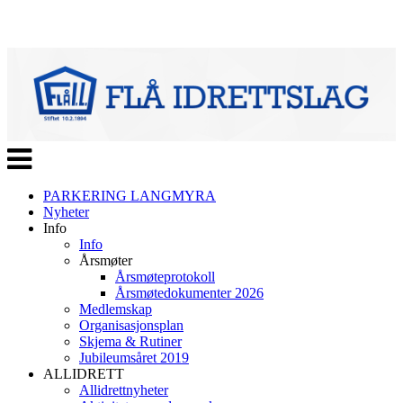
Veksle
navigasjon
PARKERING LANGMYRA
Nyheter
Info
Info
Årsmøter
Årsmøteprotokoll
Årsmøtedokumenter 2026
Medlemskap
Organisasjonsplan
Skjema & Rutiner
Jubileumsåret 2019
ALLIDRETT
Allidrettnyheter