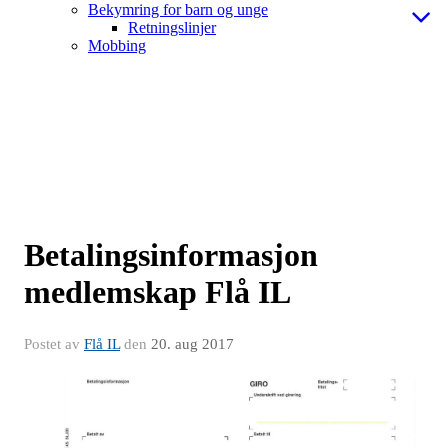
Bekymring for barn og unge
Retningslinjer
Mobbing
Betalingsinformasjon
medlemskap Flå IL
Postet av
Flå IL
den
20. aug 2017