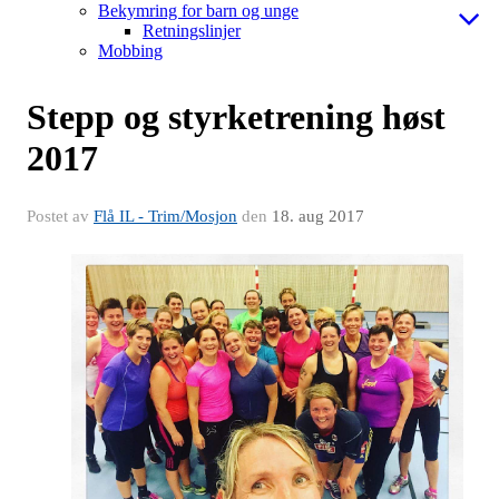
Bekymring for barn og unge
Retningslinjer
Mobbing
Stepp og styrketrening høst
2017
Postet av
Flå IL - Trim/Mosjon
den
18. aug 2017