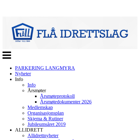
Veksle
navigasjon
PARKERING LANGMYRA
Nyheter
Info
Info
Årsmøter
Årsmøteprotokoll
Årsmøtedokumenter 2026
Medlemskap
Organisasjonsplan
Skjema & Rutiner
Jubileumsåret 2019
ALLIDRETT
Allidrettnyheter