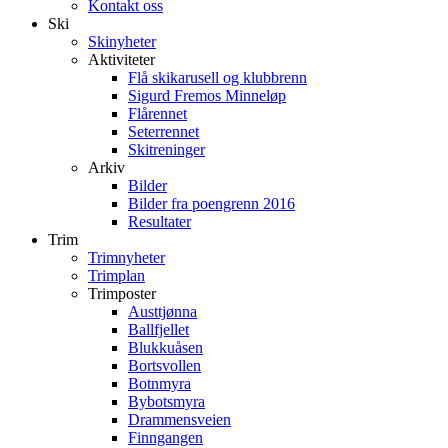
Kontakt oss
Ski
Skinyheter
Aktiviteter
Flå skikarusell og klubbrenn
Sigurd Fremos Minneløp
Flårennet
Seterrennet
Skitreninger
Arkiv
Bilder
Bilder fra poengrenn 2016
Resultater
Trim
Trimnyheter
Trimplan
Trimposter
Austtjønna
Ballfjellet
Blukkuåsen
Bortsvollen
Botnmyra
Bybotsmyra
Drammensveien
Finngangen