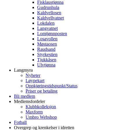
Fisklaustjønna
Gudrunhula
Kaldvellosen
Kaldvellvatnet
Lokdalen
Langvatnet
Lomtjønnposten
Losavollen
Møstaosen
Raudsand
Styrkestien
Tjukkåsen
Ulvtjønna
Langmyra
Nyheter
Løypekart
Oppkjøringstidspunkt/Status
Priser og betaling
Bli medlem
Medlemsfordeler
Klubbkolleksjon
Maxform
Umbro Webshop
Fotball
Overgrep og krenkelser i idretten