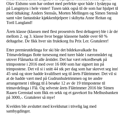
Olav Eidsmo som har ordnet med perfekte spor både i lysløypa og
på Langmyra i hele vinter! Tusen takk også til de som har hjulpet ti
med tidtaking: Anders Stensås, Morten Mellingen og Simen Stenså
samt våre fantastiske kjøkkenhjelpere i skihytta Anne Reitan og
Toril Langland!
Årets klasse (klassen med flest prosentvis flest deltagere) ble i år de
mellom 2. og 3. klasse hvor begge klassene hadde over 60 %
deltagelse. De fikk hver sin fruktkorg fra Prix Ler. Gratulerer!
Etter premieutdelinga for ski ble det bildekavalkade fra
Trimavdelingas flotte tursesong med turer både i nærområdet og
utover Flåmarka til alle årstider. Det har vært rekordbesøk på
trimpostene i 2016 med over 16 000 som har signert inn på
trimpostene. Det vil si i snitt 44 stk per dag som har skrevet seg inn
45 små og store hadde kvalifisert seg til årets Flåtrimmer. Det vil si
at de hadde vært med på Gudrunhuletrimmen og tre andre
arrangement i tillegg til å besøke 12 av de 19 trimpostene til
trimavdelinga i Flå. Og selveste årets Flåtrimmer 2016 ble Simen
Raaen Grenstad som fikk en sekk og et gavekort fra Melhusbanken
på 3000,-. Gratulerer så mye!
Kvelden ble avsluttet med kveldsmat i trivelig lag med
sambygdinger.