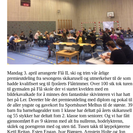
Mandag 3. april arrangerte Flå IL ski og trim vår årlige
premieutdeling fra sesongens skikarusell og utmerkelser til de som
hadde kvalifisert seg til fjorårets Flåtrimmer. Over 100 stk tok turen
til gymsalen på Flå skole der vi startet kvelden med en
bildekavalkade for å minnes den fantastiske skivinteren vi har hatt
her på Ler. Deretter ble det premieutdeling med diplom og pokal til
de aller yngste og gavekort fra Sportshuset Melhus til de største. 39
barn fra barnehagealder tom 1 klasse har deltatt på årets skikarusell
og 55 stykker har deltatt fom 2. klasse tom seniorer. Og vi har fått
gjennomført 8 av 9 skirenn med alt fra nullrenn, hodelyktrenn,
skilek og poengrenn med og uten tid. Tusen takk til løypekjørerne
Ketil Reitan, Esten Engan, Ivar Bjørgen, Arnstein Holte og Jon