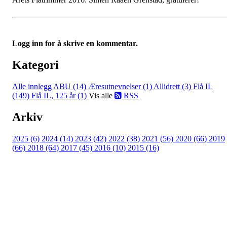
Logg inn for å skrive en kommentar.
Kategori
Alle innlegg
ABU (14)
Æresutnevnelser (1)
Allidrett (3)
Flå IL
(149)
Flå IL, 125 år (1)
Vis alle
RSS
Arkiv
2025 (6)
2024 (14)
2023 (42)
2022 (38)
2021 (56)
2020 (66)
2019
(66)
2018 (64)
2017 (45)
2016 (10)
2015 (16)