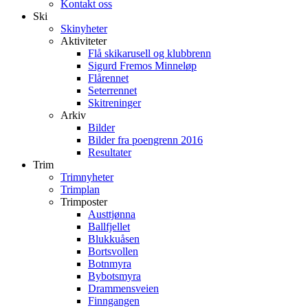
Kontakt oss
Ski
Skinyheter
Aktiviteter
Flå skikarusell og klubbrenn
Sigurd Fremos Minneløp
Flårennet
Seterrennet
Skitreninger
Arkiv
Bilder
Bilder fra poengrenn 2016
Resultater
Trim
Trimnyheter
Trimplan
Trimposter
Austtjønna
Ballfjellet
Blukkuåsen
Bortsvollen
Botnmyra
Bybotsmyra
Drammensveien
Finngangen