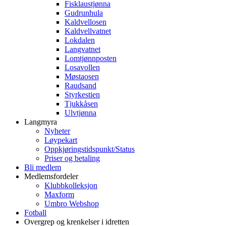
Fisklaustjønna
Gudrunhula
Kaldvellosen
Kaldvellvatnet
Lokdalen
Langvatnet
Lomtjønnposten
Losavollen
Møstaosen
Raudsand
Styrkestien
Tjukkåsen
Ulvtjønna
Langmyra
Nyheter
Løypekart
Oppkjøringstidspunkt/Status
Priser og betaling
Bli medlem
Medlemsfordeler
Klubbkolleksjon
Maxform
Umbro Webshop
Fotball
Overgrep og krenkelser i idretten