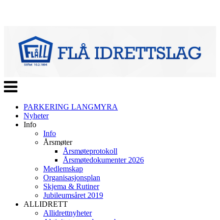
Veksle
navigasjon
PARKERING LANGMYRA
Nyheter
Info
Info
Årsmøter
Årsmøteprotokoll
Årsmøtedokumenter 2026
Medlemskap
Organisasjonsplan
Skjema & Rutiner
Jubileumsåret 2019
ALLIDRETT
Allidrettnyheter