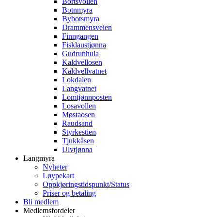
Bortsvollen
Botnmyra
Bybotsmyra
Drammensveien
Finngangen
Fisklaustjønna
Gudrunhula
Kaldvellosen
Kaldvellvatnet
Lokdalen
Langvatnet
Lomtjønnposten
Losavollen
Møstaosen
Raudsand
Styrkestien
Tjukkåsen
Ulvtjønna
Langmyra
Nyheter
Løypekart
Oppkjøringstidspunkt/Status
Priser og betaling
Bli medlem
Medlemsfordeler