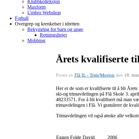
Klubbkolleksjon
Maxform
Umbro Webshop
Fotball
Overgrep og krenkelser i idretten
Bekymring for barn og unge
Retningslinjer
Mobbing
Årets kvalifiserte t
Postet av
Flå IL - Trim/Mosjon
den
18. ma
Her er de som er kvalifiserte til å bli År
ski-og trimavdelingen på Flå Skole 3. april
48233571. For å bli kvalifisert må man vær
trimavdelingen i Flå. Vi gratulerer de kval
Trimavdelingen vil også ønske alle velkom
Eggen Folde David
2006