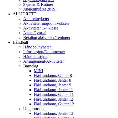
Skjema & Rutiner
Jubileumsåret 2019
ALLIDRETT
Allidrettnyheter
Aktiviteter ungdom-voksen
Aktiviteter 1-4 klasse
Åpen Gymsal
Betaling aktiviteter/treninger
Håndball
Håndballnyheter
Informasjon/Dokumenter
Håndballstyret
Arrangement/Aktiviteter
Barnelag
MINI
Flå/Lundamo, Gutter 8
Flå/Lundamo, Jenter 8
Flå/Lundamo, Jenter 9
Flå/Lundamo, Jenter 11
Flå/Lundamo, Gutter 11
Flå/Lundamo, Jenter 12
Flå/Lundamo, Gutter 12
Ungdomslag
Flå/Lundamo, Jenter 13