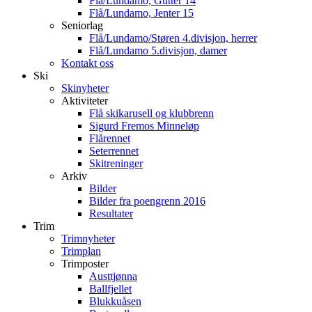
Flå/Lundamo, Gutter 14
Flå/Lundamo, Jenter 15
Seniorlag
Flå/Lundamo/Støren 4.divisjon, herrer
Flå/Lundamo 5.divisjon, damer
Kontakt oss
Ski
Skinyheter
Aktiviteter
Flå skikarusell og klubbrenn
Sigurd Fremos Minneløp
Flårennet
Seterrennet
Skitreninger
Arkiv
Bilder
Bilder fra poengrenn 2016
Resultater
Trim
Trimnyheter
Trimplan
Trimposter
Austtjønna
Ballfjellet
Blukkuåsen