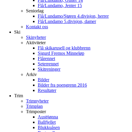
Flå/Lundamo, Gutter 14
Flå/Lundamo, Jenter 15
Seniorlag
Flå/Lundamo/Støren 4.divisjon, herrer
Flå/Lundamo 5.divisjon, damer
Kontakt oss
Ski
Skinyheter
Aktiviteter
Flå skikarusell og klubbrenn
Sigurd Fremos Minneløp
Flårennet
Seterrennet
Skitreninger
Arkiv
Bilder
Bilder fra poengrenn 2016
Resultater
Trim
Trimnyheter
Trimplan
Trimposter
Austtjønna
Ballfjellet
Blukkuåsen