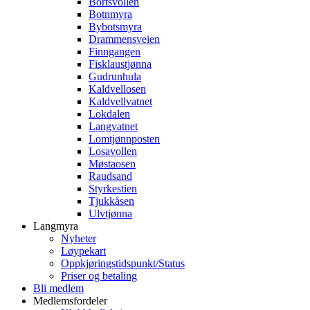
Bortsvollen
Botnmyra
Bybotsmyra
Drammensveien
Finngangen
Fisklaustjønna
Gudrunhula
Kaldvellosen
Kaldvellvatnet
Lokdalen
Langvatnet
Lomtjønnposten
Losavollen
Møstaosen
Raudsand
Styrkestien
Tjukkåsen
Ulvtjønna
Langmyra
Nyheter
Løypekart
Oppkjøringstidspunkt/Status
Priser og betaling
Bli medlem
Medlemsfordeler