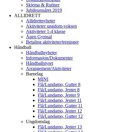
Skjema & Rutiner
Jubileumsåret 2019
ALLIDRETT
Allidrettnyheter
Aktiviteter ungdom-voksen
Aktiviteter 1-4 klasse
Åpen Gymsal
Betaling aktiviteter/treninger
Håndball
Håndballnyheter
Informasjon/Dokumenter
Håndballstyret
Arrangement/Aktiviteter
Barnelag
MINI
Flå/Lundamo, Gutter 8
Flå/Lundamo, Jenter 8
Flå/Lundamo, Jenter 9
Flå/Lundamo, Jenter 11
Flå/Lundamo, Gutter 11
Flå/Lundamo, Jenter 12
Flå/Lundamo, Gutter 12
Ungdomslag
Flå/Lundamo, Jenter 13