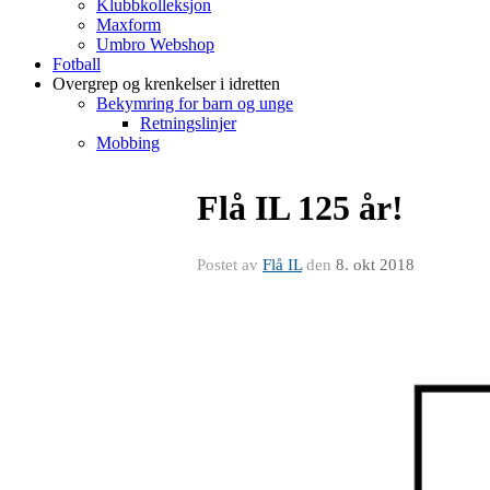
Klubbkolleksjon
Maxform
Umbro Webshop
Fotball
Overgrep og krenkelser i idretten
Bekymring for barn og unge
Retningslinjer
Mobbing
Flå IL 125 år!
Postet av
Flå IL
den
8. okt 2018