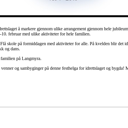
idrettslaget å markere gjennom ulike arrangement gjennom hele jubileumså
-10. februar med ulike aktiviteter for hele familien.
på Flå skole på formiddagen med aktiviteter for alle. På kvelden blir det 
kk og dans.
e familien på Langmyra.
ie, venner og sambyginger på denne festhelga for idrettslaget og bygda! 