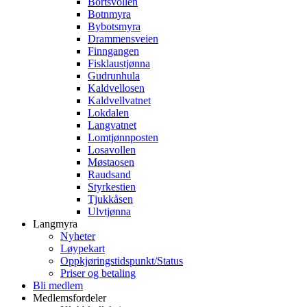
Bortsvollen
Botnmyra
Bybotsmyra
Drammensveien
Finngangen
Fisklaustjønna
Gudrunhula
Kaldvellosen
Kaldvellvatnet
Lokdalen
Langvatnet
Lomtjønnposten
Losavollen
Møstaosen
Raudsand
Styrkestien
Tjukkåsen
Ulvtjønna
Langmyra
Nyheter
Løypekart
Oppkjøringstidspunkt/Status
Priser og betaling
Bli medlem
Medlemsfordeler