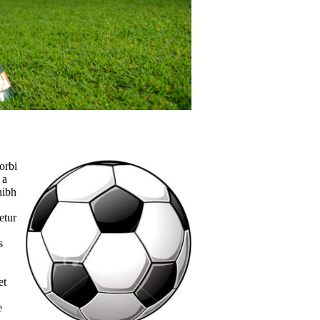
orbi
 a
nibh
etur
s
et
e