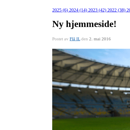
2025 (6)
2024 (14)
2023 (42)
2022 (38)
2
Ny hjemmeside!
Postet av
Flå IL
den
2. mai 2016