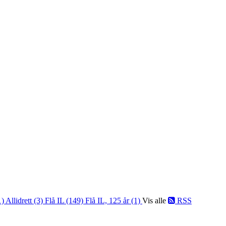
1)
Allidrett (3)
Flå IL (149)
Flå IL, 125 år (1)
Vis alle
RSS