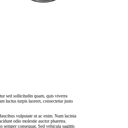
tur sed sollicitudin quam, quis viverra
am luctus turpis laoreet, consectetur justo
 faucibus vulputate ut ac enim. Nam lacinia
incidunt odio molestie auctor pharetra.
in semper consequat. Sed vehicula sagittis