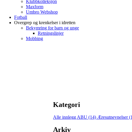
Klubbkolleksjon
Maxform
Umbro Webshop
Fotball
Overgrep og krenkelser i idretten
Bekymring for barn og unge
Retningslinjer
Mobbing
Kategori
Alle innlegg
ABU (14)
Æresutnevnelser (
Arkiv