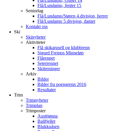
Flå/Lundamo, Gutter 14
Flå/Lundamo, Jenter 15
Seniorlag
Flå/Lundamo/Støren 4.divisjon, herrer
Flå/Lundamo 5.divisjon, damer
Kontakt oss
Ski
Skinyheter
Aktiviteter
Flå skikarusell og klubbrenn
Sigurd Fremos Minneløp
Flårennet
Seterrennet
Skitreninger
Arkiv
Bilder
Bilder fra poengrenn 2016
Resultater
Trim
Trimnyheter
Trimplan
Trimposter
Austtjønna
Ballfjellet
Blukkuåsen