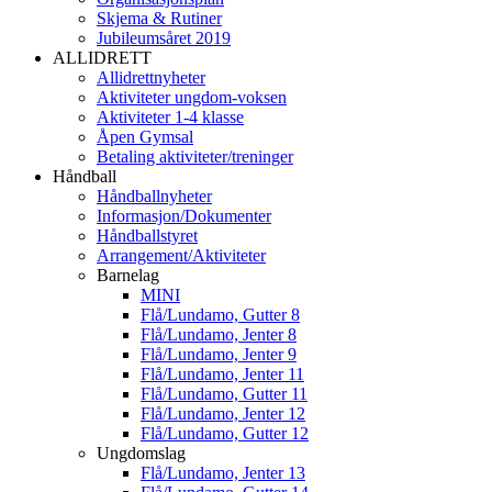
Skjema & Rutiner
Jubileumsåret 2019
ALLIDRETT
Allidrettnyheter
Aktiviteter ungdom-voksen
Aktiviteter 1-4 klasse
Åpen Gymsal
Betaling aktiviteter/treninger
Håndball
Håndballnyheter
Informasjon/Dokumenter
Håndballstyret
Arrangement/Aktiviteter
Barnelag
MINI
Flå/Lundamo, Gutter 8
Flå/Lundamo, Jenter 8
Flå/Lundamo, Jenter 9
Flå/Lundamo, Jenter 11
Flå/Lundamo, Gutter 11
Flå/Lundamo, Jenter 12
Flå/Lundamo, Gutter 12
Ungdomslag
Flå/Lundamo, Jenter 13