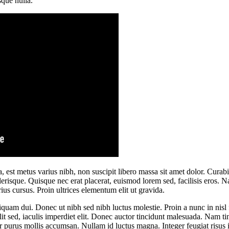
sque nulla.
a, est metus varius nibh, non suscipit libero massa sit amet dolor. Curabi
elerisque. Quisque nec erat placerat, euismod lorem sed, facilisis eros. N
ius cursus. Proin ultrices elementum elit ut gravida.
iquam dui. Donec ut nibh sed nibh luctus molestie. Proin a nunc in nisl
elit sed, iaculis imperdiet elit. Donec auctor tincidunt malesuada. Nam t
 purus mollis accumsan. Nullam id luctus magna. Integer feugiat risus 