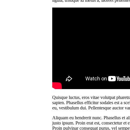
ligula, tristique id metus a, laoreet pellente
Quisque luctus, eros vitae volutpat pharetr
sapien. Phasellus efficitur sodales est a sc
eu, vestibulum dui. Pellentesque auctor var
Aliquam eu hendrerit nunc. Phasellus et al
justo ipsum. Proin erat est, consectetur et 
Proin pulvinar consequat purus, vel semper