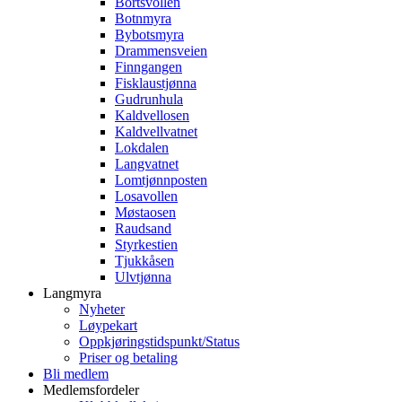
Bortsvollen
Botnmyra
Bybotsmyra
Drammensveien
Finngangen
Fisklaustjønna
Gudrunhula
Kaldvellosen
Kaldvellvatnet
Lokdalen
Langvatnet
Lomtjønnposten
Losavollen
Møstaosen
Raudsand
Styrkestien
Tjukkåsen
Ulvtjønna
Langmyra
Nyheter
Løypekart
Oppkjøringstidspunkt/Status
Priser og betaling
Bli medlem
Medlemsfordeler