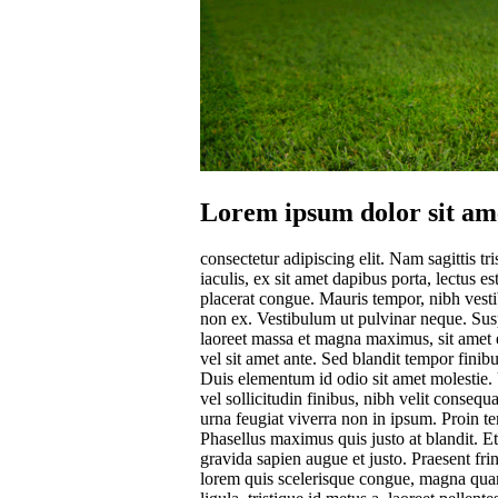
Lorem ipsum dolor sit am
consectetur adipiscing elit. Nam sagittis tr
iaculis, ex sit amet dapibus porta, lectus e
placerat congue. Mauris tempor, nibh vesti
non ex. Vestibulum ut pulvinar neque. Sus
laoreet massa et magna maximus, sit amet 
vel sit amet ante. Sed blandit tempor finib
Duis elementum id odio sit amet molestie. 
vel sollicitudin finibus, nibh velit consequ
urna feugiat viverra non in ipsum. Proin t
Phasellus maximus quis justo at blandit. E
gravida sapien augue et justo. Praesent frin
lorem quis scelerisque congue, magna quam 