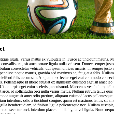
et
istique ligula, varius mattis ex vulputate in. Fusce ac tincidunt mauris. M
st convallis erat, sit amet ornare ligula nulla vel sem. Donec semper justo
bulum consectetur vehicula, dui ipsum ultrices mauris, in semper justo 
pendisse neque mauris, gravida sed maximus ac, feugiat a felis. Nullam
eleifend felis accumsan. Aliquam nec lectus eget erat commodo consect
us. Pellentesque id libero feugiat ex dignissim euismod eget sit amet leo.
Ut ac turpis eget enim scelerisque euismod. Maecenas vestibulum, tellu
at arcu, id sollicitudin orci nulla varius metus. Nullam rutrum tellus quis
empor augue sit amet odio pretium, aliquam euismod lacus pellentesque.
tiam interdum, odio a tincidunt congue, quam est maximus tellus, sit am
gilla hendrerit diam, id finibus ligula pellentesque nec. Nullam suscipit,
consectetur orci, interdum placerat nulla ligula vel ligula. Nunc nequ