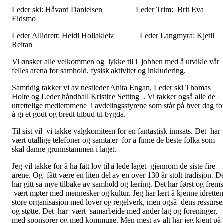
Leder ski: Håvard Danielsen Leder Trim: Brit Eva
Eidsmo
Leder Allidrett: Heidi Hollakleiv Leder Langmyra: Kjetil
Reitan
Vi ønsker alle velkommen og lykke til i jobben med å utvikle vår
felles arena for samhold, fysisk aktivitet og inkludering.
Samtidig takker vi av nestleder Anita Engan, Leder ski Thomas
Holte og Leder håndball Kristine Setting . Vi takker også alle de
utrettelige medlemmene i avdelingsstyrene som står på hver dag fo
å gi et godt og bredt tilbud til bygda.
Til sist vil vi takke valgkomiteen for en fantastisk innsats. Det har
vært utallige telefoner og samtaler for å finne de beste folka som
skal danne grunnstammen i laget.
Jeg vil takke for å ha fått lov til å lede laget gjennom de siste fire
årene. Og fått være en liten del av en over 130 år stolt tradisjon. D
har gitt så mye tilbake av samhold og læring. Det har først og frems
vært møter med mennesker og kultur. Jeg har lært å kjenne idretten
store organisasjon med lover og regelverk, men også dens ressurse
og støtte. Det har vært samarbeide med ander lag og foreninger,
med sponsorer og med kommune. Men mest av alt har jeg kjent på