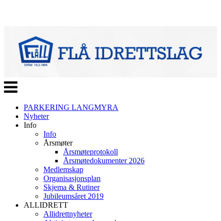
Veksle
navigasjon
PARKERING LANGMYRA
Nyheter
Info
Info
Årsmøter
Årsmøteprotokoll
Årsmøtedokumenter 2026
Medlemskap
Organisasjonsplan
Skjema & Rutiner
Jubileumsåret 2019
ALLIDRETT
Allidrettnyheter