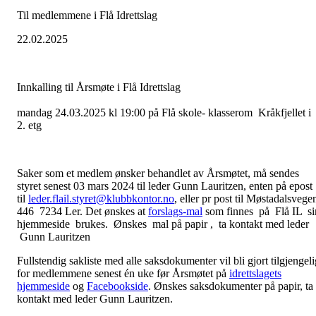
Til medlemmene i Flå Idrettslag
22.02.2025
Innkalling til Årsmøte i Flå Idrettslag
mandag 24.03.2025 kl 19:00 på Flå skole- klasserom Kråkfjellet i
2. etg
Saker som et medlem ønsker behandlet av Årsmøtet, må sendes
styret senest 03 mars
2024
til leder Gunn Lauritzen, enten på epost
til
leder.flail.styret@klubbkontor.
no
, eller pr post til Møstadalsvege
446 7234 Ler. Det ønskes at
forslags-
mal
som finnes på Flå IL si
hjemmeside brukes. Ønskes mal på papir , ta kontakt med leder
Gunn Lauritzen
Fullstendig sakliste med alle saksdokumenter vil bli gjort tilgjengeli
for medlemmene senest én uke før Årsmøtet på
idrettslagets
hjemmeside
og
Facebookside
. Ønskes saksdokumenter på papir, ta
kontakt med leder Gunn Lauritzen.