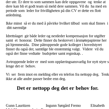
der ute. Er dere to som sammen kan dele oppgavene og tenke at
dere kan bli et godt team så meld dere sammen. Vil du ha med en
periode som leder for frivilligheten på din CV er dette en flott
anledning.
Ikke minst så er du med å påvirke hvilket tilbud som skal finnes i
ditt nærmiljø
Idrettslaget gir både leder og nestleder kompensasjon for utgifter
samt et honorar. Dette finner du beskrevet i årsmøtepapirene her
på hjemmesida. Dine påtroppende gode kolleger i hovedstyret
finner du også der, samtilge ble enstemmig valgt. Videre vil du
også der finne vedtatte budsjetter samt regnskap. .
Avtroppende leder er med som opplæringsansvarlig for nytt styre s
lenge det er behov.
Vi ser frem imot en melding eller en telefon fra nettopp deg. Tenk
ikke at alle andre passer bedre enn deg.
Det er nettopp deg det er behov for.
Gunn Lauritzen Ingunn Sørgård Fremo Elisabeth