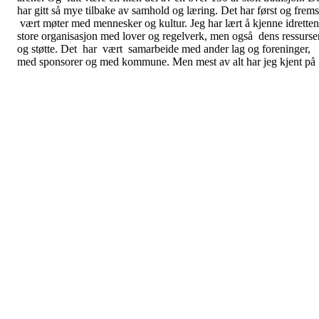
har gitt så mye tilbake av samhold og læring. Det har først og frems
vært møter med mennesker og kultur. Jeg har lært å kjenne idretten
store organisasjon med lover og regelverk, men også dens ressurse
og støtte. Det har vært samarbeide med ander lag og foreninger,
med sponsorer og med kommune. Men mest av alt har jeg kjent på
de enorme kreftene som ligger i det mennesker kan skape sammen
gjennom å være en del av et lag.
Jeg tok over i Coronaen og har vært med gjennom denne perioden.
Nå er tiden inne for å overlate Flå IL til nye krefter som kan lede
oss videre frem og opp.
Takk for meg
Gunn Lauritzen