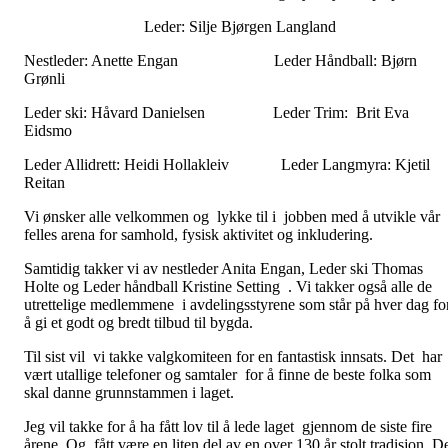
Leder: Silje Bjørgen Langland
Nestleder: Anette Engan Leder Håndball: Bjørn
Grønli
Leder ski: Håvard Danielsen Leder Trim: Brit Eva
Eidsmo
Leder Allidrett: Heidi Hollakleiv Leder Langmyra: Kjetil
Reitan
Vi ønsker alle velkommen og lykke til i jobben med å utvikle vår
felles arena for samhold, fysisk aktivitet og inkludering.
Samtidig takker vi av nestleder Anita Engan, Leder ski Thomas
Holte og Leder håndball Kristine Setting . Vi takker også alle de
utrettelige medlemmene i avdelingsstyrene som står på hver dag fo
å gi et godt og bredt tilbud til bygda.
Til sist vil vi takke valgkomiteen for en fantastisk innsats. Det har
vært utallige telefoner og samtaler for å finne de beste folka som
skal danne grunnstammen i laget.
Jeg vil takke for å ha fått lov til å lede laget gjennom de siste fire
årene. Og fått være en liten del av en over 130 år stolt tradisjon. D