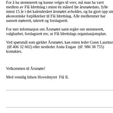
For å ha stemmerett og kunne velges til verv, må man ha vært
medlem av Flå Idrettslag i minst én måned før årsmøtedato, fylle
minst 15 år i det kalenderåret årsmøtet avholdes, og ha gjort opp si
økonomiske forpliktelser til Flå Idrettslag. Alle medlemmer har
uansett møterett, talerett og forslagsrett.
For mer informasjon om Årsmøtet samt regler om stemmerett,
valgbarhet, forslagsrett mv, se Flå Idrettslags organisasjonsplan.
Ved spørsmål som gjelder Årsmøtet, kan enten leder Gunn Lauritz
(tlf 406 32 602) eller nestleder Anita Engan (tlf 986 38 755)
kontaktes.
Velkommen til Årsmøte!
Med vennlig hilsen Hovedstyret Flå IL