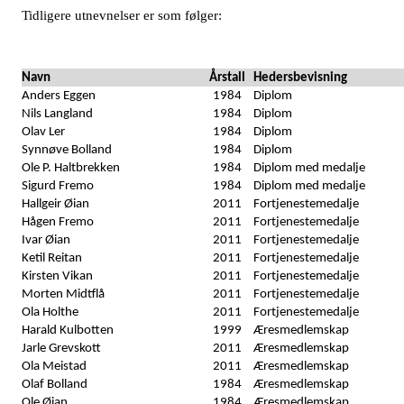
Tidligere utnevnelser er som følger:
Navn
Årstall
Hedersbevisning
Anders Eggen
1984
Diplom
Nils Langland
1984
Diplom
Olav Ler
1984
Diplom
Synnøve Bolland
1984
Diplom
Ole P. Haltbrekken
1984
Diplom med medalje
Sigurd Fremo
1984
Diplom med medalje
Hallgeir Øian
2011
Fortjenestemedalje
Hågen Fremo
2011
Fortjenestemedalje
Ivar Øian
2011
Fortjenestemedalje
Ketil Reitan
2011
Fortjenestemedalje
Kirsten Vikan
2011
Fortjenestemedalje
Morten Midtflå
2011
Fortjenestemedalje
Ola Holthe
2011
Fortjenestemedalje
Harald Kulbotten
1999
Æresmedlemskap
Jarle Grevskott
2011
Æresmedlemskap
Ola Meistad
2011
Æresmedlemskap
Olaf Bolland
1984
Æresmedlemskap
Ole Øian
1984
Æresmedlemskap