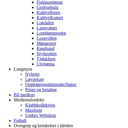
Fisklaustjønna
Gudrunhula
Kaldvellosen
Kaldvellvatnet
Lokdalen
Langvatnet
Lomtjønnposten
Losavollen
Møstaosen
Raudsand
Styrkestien
Tjukkåsen
Ulvtjønna
Langmyra
Nyheter
Løypekart
Oppkjøringstidspunkt/Status
Priser og betaling
Bli medlem
Medlemsfordeler
Klubbkolleksjon
Maxform
Umbro Webshop
Fotball
Overgrep og krenkelser i idretten