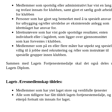
Medlemmer som sportslig eller administrativt har vist en lang
og trofast innsats for klubben, samt gjort et særlig godt arbeid
for klubben
Personer som har gjort seg bemerket med å ta spesielt ansvar
for utbygging og/eller utvidelse av eksisterende anlegg som
idrettslaget har ansvar for.
Idrettsutøvere som har vist gode sportslige resultater, enten
individuelt eller i lagidrett, som ligger over gjennomsnittet
som kan forventes i klubben.
Medlemmer som på en eller flere måter har utpekt seg spesiel
villig til å jobbe med rekruttering og /eller som instruktør til
spesielle grupper innen klubben.
Sammen med Lagets Fortjenestemedalje skal det også deles 
Lagets Diplom.
Lagets Æresmedlemskap tildeles:
Medlemmer som har ytet laget store og verdifulle tjenester
Alle som tidligere har fått tildelt lagets fortjenestemedalje, og
etterpå fortsatt sin innsats for laget.