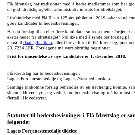
Flå Idrettslag har tradisjoner med å hedre medlemmer som har gjo
en god idrettslig og/eller administrativ innsats for idrettslaget.
I forbindelse med Flå IL sitt 125-års jubileum i 2019 søker vi nå ette
gode kandidater til hedersbevisninger.
Har du forslag til en eller flere kandidater som du mener fortjener e
ekstra heder fra idrettslaget? Nøl ikke med å sende oss forslag på
epost til
flaail@flaail.no,
eller i brevs form til Flå Idrettslag, postbok
29, 7234 LER. Forslagene må være skriftlig begrunnet.
Frist for innsendelse av nye kandidater er 1. desember 2018.
Flå idrettslag har to hedersbevisninger;
Lagets Fortjenestemedalje og Lagets Æresmedlemskap.
Samtlige innkomne forslag behandles av en uavhengig komite, sa
sittende Hovedstyre, og vedtak om hedersbevisning må ha minst 2
flertall i Hovedstyret.
Statutter til hedersbevisninger i Flå Idrettslag er s
følgende:
Lagets Fortjenestemedalje tildeles: