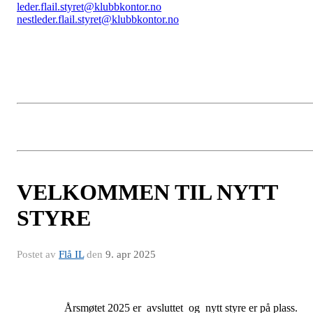
leder.flail.styret@klubbkontor.no
nestleder.flail.styret@klubbkontor.no
VELKOMMEN TIL NYTT
STYRE
Postet av
Flå IL
den
9. apr 2025
Årsmøtet 2025 er avsluttet og nytt styre er på plass.