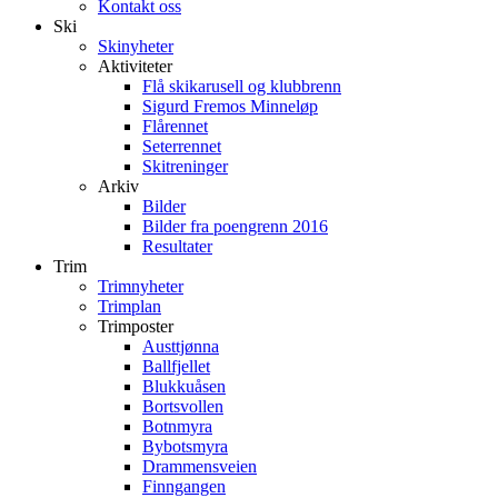
Kontakt oss
Ski
Skinyheter
Aktiviteter
Flå skikarusell og klubbrenn
Sigurd Fremos Minneløp
Flårennet
Seterrennet
Skitreninger
Arkiv
Bilder
Bilder fra poengrenn 2016
Resultater
Trim
Trimnyheter
Trimplan
Trimposter
Austtjønna
Ballfjellet
Blukkuåsen
Bortsvollen
Botnmyra
Bybotsmyra
Drammensveien
Finngangen