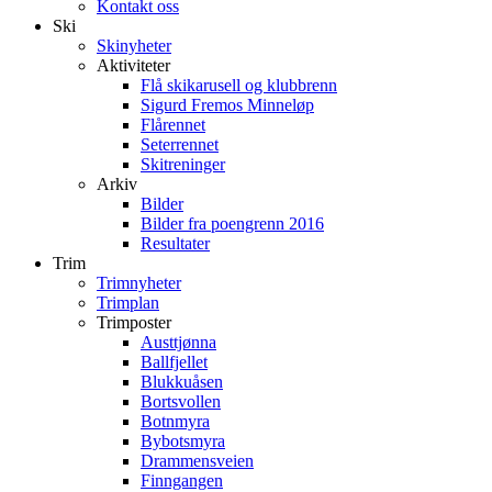
Kontakt oss
Ski
Skinyheter
Aktiviteter
Flå skikarusell og klubbrenn
Sigurd Fremos Minneløp
Flårennet
Seterrennet
Skitreninger
Arkiv
Bilder
Bilder fra poengrenn 2016
Resultater
Trim
Trimnyheter
Trimplan
Trimposter
Austtjønna
Ballfjellet
Blukkuåsen
Bortsvollen
Botnmyra
Bybotsmyra
Drammensveien
Finngangen