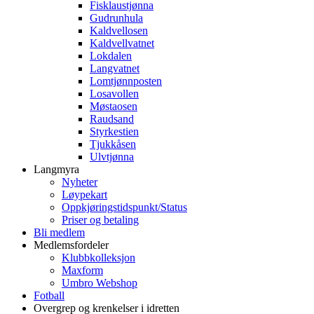
Fisklaustjønna
Gudrunhula
Kaldvellosen
Kaldvellvatnet
Lokdalen
Langvatnet
Lomtjønnposten
Losavollen
Møstaosen
Raudsand
Styrkestien
Tjukkåsen
Ulvtjønna
Langmyra
Nyheter
Løypekart
Oppkjøringstidspunkt/Status
Priser og betaling
Bli medlem
Medlemsfordeler
Klubbkolleksjon
Maxform
Umbro Webshop
Fotball
Overgrep og krenkelser i idretten