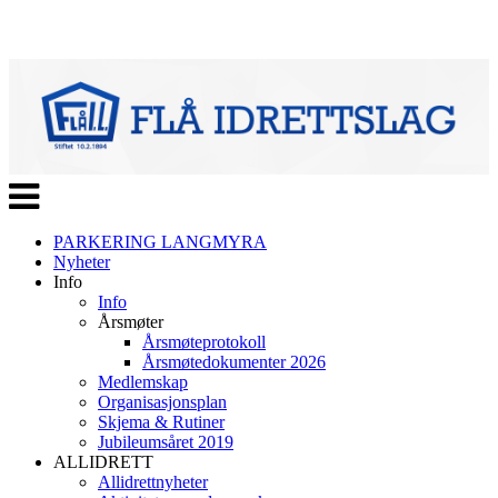
Veksle
navigasjon
PARKERING LANGMYRA
Nyheter
Info
Info
Årsmøter
Årsmøteprotokoll
Årsmøtedokumenter 2026
Medlemskap
Organisasjonsplan
Skjema & Rutiner
Jubileumsåret 2019
ALLIDRETT
Allidrettnyheter