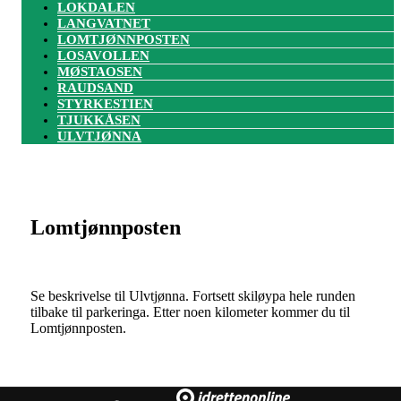
LOKDALEN
LANGVATNET
LOMTJØNNPOSTEN
LOSAVOLLEN
MØSTAOSEN
RAUDSAND
STYRKESTIEN
TJUKKÅSEN
ULVTJØNNA
Lomtjønnposten
Se beskrivelse til Ulvtjønna. Fortsett skiløypa hele runden
tilbake til parkeringa. Etter noen kilometer kommer du til
Lomtjønnposten.