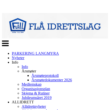
Veksle
navigasjon
PARKERING LANGMYRA
Nyheter
Info
Info
Årsmøter
Årsmøteprotokoll
Årsmøtedokumenter 2026
Medlemskap
Organisasjonsplan
Skjema & Rutiner
Jubileumsåret 2019
ALLIDRETT
Allidrettnyheter