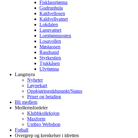
Fisklaustjønna
Gudrunhula
Kaldvellosen
Kaldvellvatnet
Lokdalen
Langvatnet
Lomtjønnposten
Losavollen
Møstaosen
Raudsand
Styrkestien
Tjukkåsen
Ulvtjønna
Langmyra
Nyheter
Løypekart
Oppkjøringstidspunkt/Status
Priser og betaling
Bli medlem
Medlemsfordeler
Klubbkolleksjon
Maxform
Umbro Webshop
Fotball
Overgrep og krenkelser i idretten