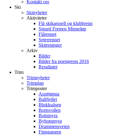
Kontakt oss
Ski
Skinyheter
Aktiviteter
Flå skikarusell og klubbrenn
Sigurd Fremos Minneløp
Flårennet
Seterrennet
Skitreninger
Arkiv
Bilder
Bilder fra poengrenn 2016
Resultater
Trim
Trimnyheter
Trimplan
Trimposter
Austtjønna
Ballfjellet
Blukkuåsen
Bortsvollen
Botnmyra
Bybotsmyra
Drammensveien
Finngangen