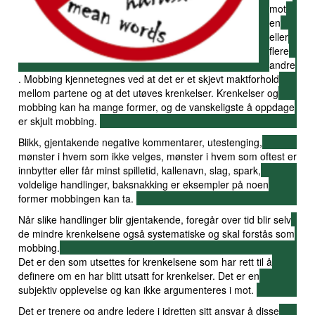
mot
en
eller
flere
andre
. Mobbing kjennetegnes ved at det er et skjevt maktforhold
mellom partene og at det utøves krenkelser. Krenkelser og
mobbing kan ha mange former, og de vanskeligste å oppdage
er skjult mobbing.
Blikk, gjentakende negative kommentarer, utestenging,
mønster i hvem som ikke velges, mønster i hvem som oftest er
innbytter eller får minst spilletid, kallenavn, slag, spark,
voldelige handlinger, baksnakking er eksempler på noen
former mobbingen kan ta.
Når slike handlinger blir gjentakende, foregår over tid blir selv
de mindre krenkelsene også systematiske og skal forstås som
mobbing.
Det er den som utsettes for krenkelsene som har rett til å
definere om en har blitt utsatt for krenkelser. Det er en
subjektiv opplevelse og kan ikke argumenteres i mot.
Det er trenere og andre ledere i idretten sitt ansvar å disse