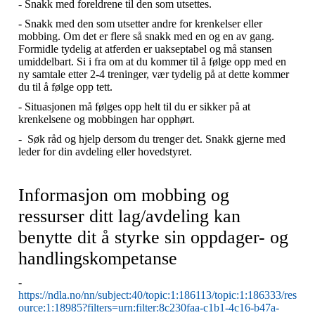
- Snakk med foreldrene til den som utsettes.
- Snakk med den som utsetter andre for krenkelser eller
mobbing. Om det er flere så snakk med en og en av gang.
Formidle tydelig at atferden er uakseptabel og må stansen
umiddelbart. Si i fra om at du kommer til å følge opp med en
ny samtale etter 2-4 treninger, vær tydelig på at dette kommer
du til å følge opp tett.
- Situasjonen må følges opp helt til du er sikker på at
krenkelsene og mobbingen har opphørt.
- Søk råd og hjelp dersom du trenger det. Snakk gjerne med
leder for din avdeling eller hovedstyret.
Informasjon om mobbing og
ressurser ditt lag/avdeling kan
benytte dit å styrke sin oppdager- og
handlingskompetanse
-
https://ndla.no/nn/subject:40/topic:1:186113/topic:1:186333/res
ource:1:18985?filters=urn:filter:8c230faa-c1b1-4c16-b47a-