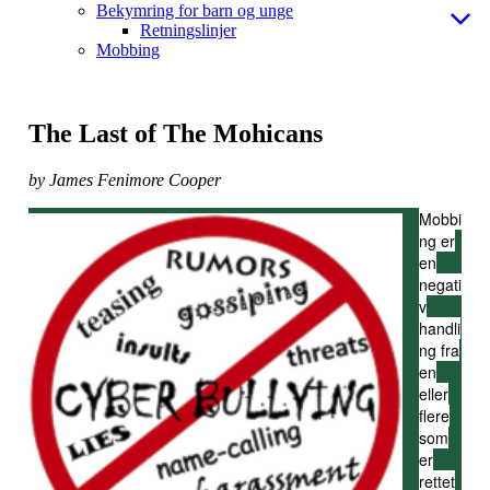
Bekymring for barn og unge
Retningslinjer
Mobbing
The Last of The Mohicans
by James Fenimore Cooper
Mobbi
ng er
en
negati
v
handli
ng fra
en
eller
flere
som
er
rettet