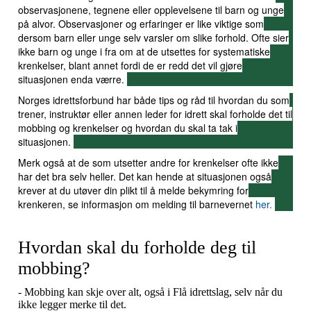
observasjonene, tegnene eller opplevelsene til barn og unge
på alvor. Observasjoner og erfaringer er like viktige som
dersom barn eller unge selv varsler om slike forhold. Ofte sier
ikke barn og unge i fra om at de utsettes for systematiske
krenkelser, blant annet fordi de er redd det vil gjøre
situasjonen enda værre.
Norges idrettsforbund har både tips og råd til hvordan du som
trener, instruktør eller annen leder for idrett skal forholde det til
mobbing og krenkelser og hvordan du skal ta tak i
situasjonen.
Merk også at de som utsetter andre for krenkelser ofte ikke
har det bra selv heller. Det kan hende at situasjonen også
krever at du utøver din plikt til å melde bekymring for
krenkeren, se informasjon om melding til barnevernet
her.
Hvordan skal du forholde deg til
mobbing?
- Mobbing kan skje over alt, også i Flå idrettslag, selv når du
ikke legger merke til det.