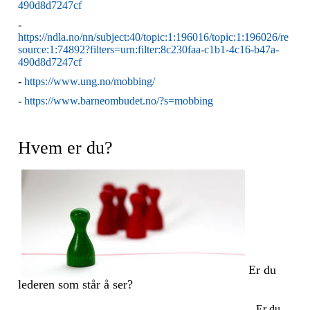
490d8d7247cf
-
https://ndla.no/nn/subject:40/topic:1:196016/topic:1:196026/re
source:1:74892?filters=urn:filter:8c230faa-c1b1-4c16-b47a-
490d8d7247cf
-
https://www.ung.no/mobbing/
-
https://www.barneombudet.no/?s=mobbing
Hvem er du?
Er du
lederen som står å ser?
Er du