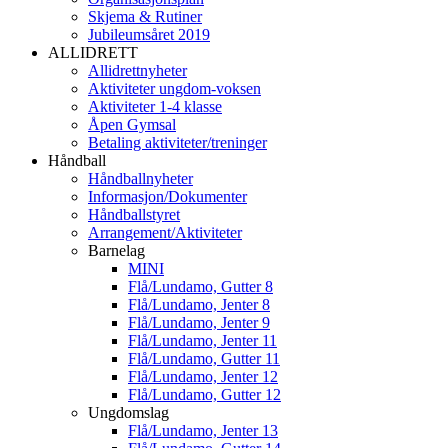
Skjema & Rutiner
Jubileumsåret 2019
ALLIDRETT
Allidrettnyheter
Aktiviteter ungdom-voksen
Aktiviteter 1-4 klasse
Åpen Gymsal
Betaling aktiviteter/treninger
Håndball
Håndballnyheter
Informasjon/Dokumenter
Håndballstyret
Arrangement/Aktiviteter
Barnelag
MINI
Flå/Lundamo, Gutter 8
Flå/Lundamo, Jenter 8
Flå/Lundamo, Jenter 9
Flå/Lundamo, Jenter 11
Flå/Lundamo, Gutter 11
Flå/Lundamo, Jenter 12
Flå/Lundamo, Gutter 12
Ungdomslag
Flå/Lundamo, Jenter 13