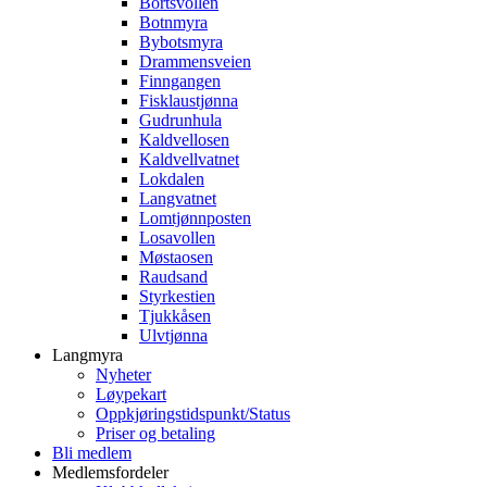
Bortsvollen
Botnmyra
Bybotsmyra
Drammensveien
Finngangen
Fisklaustjønna
Gudrunhula
Kaldvellosen
Kaldvellvatnet
Lokdalen
Langvatnet
Lomtjønnposten
Losavollen
Møstaosen
Raudsand
Styrkestien
Tjukkåsen
Ulvtjønna
Langmyra
Nyheter
Løypekart
Oppkjøringstidspunkt/Status
Priser og betaling
Bli medlem
Medlemsfordeler