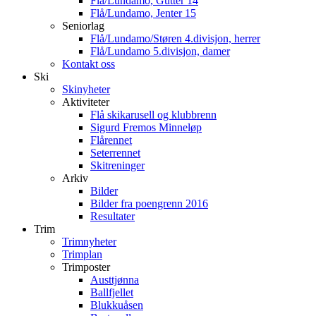
Flå/Lundamo, Gutter 14
Flå/Lundamo, Jenter 15
Seniorlag
Flå/Lundamo/Støren 4.divisjon, herrer
Flå/Lundamo 5.divisjon, damer
Kontakt oss
Ski
Skinyheter
Aktiviteter
Flå skikarusell og klubbrenn
Sigurd Fremos Minneløp
Flårennet
Seterrennet
Skitreninger
Arkiv
Bilder
Bilder fra poengrenn 2016
Resultater
Trim
Trimnyheter
Trimplan
Trimposter
Austtjønna
Ballfjellet
Blukkuåsen