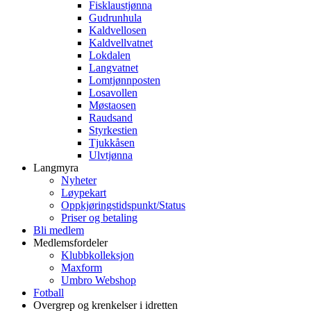
Fisklaustjønna
Gudrunhula
Kaldvellosen
Kaldvellvatnet
Lokdalen
Langvatnet
Lomtjønnposten
Losavollen
Møstaosen
Raudsand
Styrkestien
Tjukkåsen
Ulvtjønna
Langmyra
Nyheter
Løypekart
Oppkjøringstidspunkt/Status
Priser og betaling
Bli medlem
Medlemsfordeler
Klubbkolleksjon
Maxform
Umbro Webshop
Fotball
Overgrep og krenkelser i idretten