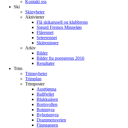
Kontakt oss
Ski
Skinyheter
Aktiviteter
Flå skikarusell og klubbrenn
Sigurd Fremos Minneløp
Flårennet
Seterrennet
Skitreninger
Arkiv
Bilder
Bilder fra poengrenn 2016
Resultater
Trim
Trimnyheter
Trimplan
Trimposter
Austtjønna
Ballfjellet
Blukkuåsen
Bortsvollen
Botnmyra
Bybotsmyra
Drammensveien
Finngangen