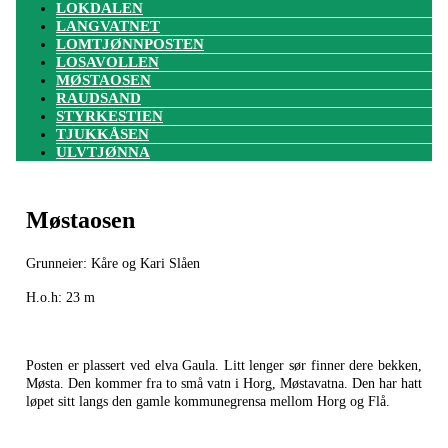
LOKDALEN
LANGVATNET
LOMTJØNNPOSTEN
LOSAVOLLEN
MØSTAOSEN
RAUDSAND
STYRKESTIEN
TJUKKÅSEN
ULVTJØNNA
Møstaosen
Grunneier: Kåre og Kari Slåen
H.o.h: 23 m
Posten er plassert ved elva Gaula. Litt lenger sør finner dere bekken,
Møsta. Den kommer fra to små vatn i Horg, Møstavatna. Den har hatt
løpet sitt langs den gamle kommunegrensa mellom Horg og Flå.