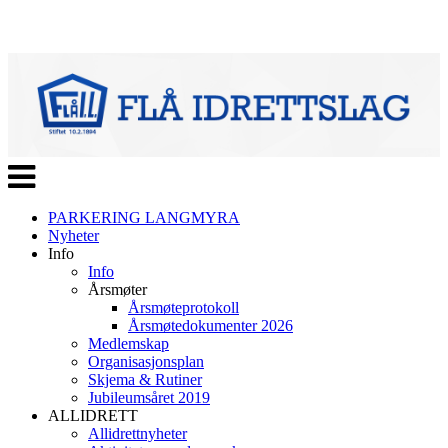
Veksle
navigasjon
PARKERING LANGMYRA
Nyheter
Info
Info
Årsmøter
Årsmøteprotokoll
Årsmøtedokumenter 2026
Medlemskap
Organisasjonsplan
Skjema & Rutiner
Jubileumsåret 2019
ALLIDRETT
Allidrettnyheter