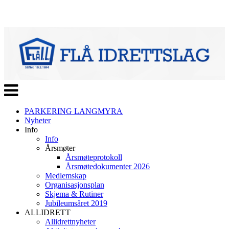
Veksle
navigasjon
PARKERING LANGMYRA
Nyheter
Info
Info
Årsmøter
Årsmøteprotokoll
Årsmøtedokumenter 2026
Medlemskap
Organisasjonsplan
Skjema & Rutiner
Jubileumsåret 2019
ALLIDRETT
Allidrettnyheter