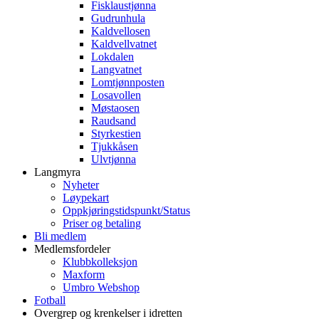
Fisklaustjønna
Gudrunhula
Kaldvellosen
Kaldvellvatnet
Lokdalen
Langvatnet
Lomtjønnposten
Losavollen
Møstaosen
Raudsand
Styrkestien
Tjukkåsen
Ulvtjønna
Langmyra
Nyheter
Løypekart
Oppkjøringstidspunkt/Status
Priser og betaling
Bli medlem
Medlemsfordeler
Klubbkolleksjon
Maxform
Umbro Webshop
Fotball
Overgrep og krenkelser i idretten