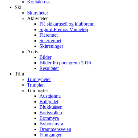
Kontakt oss
Ski
Skinyheter
Aktiviteter
Flå skikarusell og klubbrenn
Sigurd Fremos Minneløp
Flårennet
Seterrennet
Skitreninger
Arkiv
Bilder
Bilder fra poengrenn 2016
Resultater
Trim
Trimnyheter
Trimplan
Trimposter
Austtjønna
Ballfjellet
Blukkuåsen
Bortsvollen
Botnmyra
Bybotsmyra
Drammensveien
Finngangen