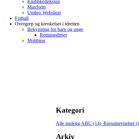
Klubbkolleksjon
Maxform
Umbro Webshop
Fotball
Overgrep og krenkelser i idretten
Bekymring for barn og unge
Retningslinjer
Mobbing
Kategori
Alle innlegg
ABU (14)
Æresutnevnelser (
Arkiv