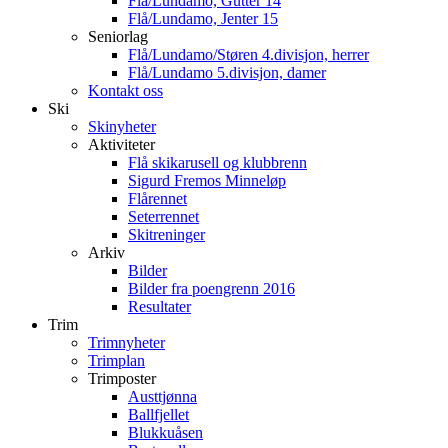
Flå/Lundamo, Gutter 14
Flå/Lundamo, Jenter 15
Seniorlag
Flå/Lundamo/Støren 4.divisjon, herrer
Flå/Lundamo 5.divisjon, damer
Kontakt oss
Ski
Skinyheter
Aktiviteter
Flå skikarusell og klubbrenn
Sigurd Fremos Minneløp
Flårennet
Seterrennet
Skitreninger
Arkiv
Bilder
Bilder fra poengrenn 2016
Resultater
Trim
Trimnyheter
Trimplan
Trimposter
Austtjønna
Ballfjellet
Blukkuåsen