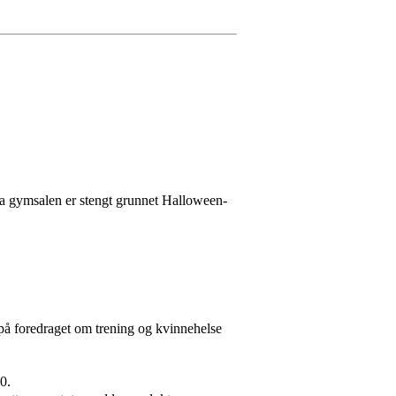
 da gymsalen er stengt grunnet Halloween-
t på foredraget om trening og kvinnehelse
0.