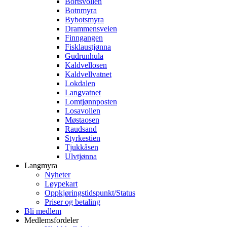
Bortsvollen
Botnmyra
Bybotsmyra
Drammensveien
Finngangen
Fisklaustjønna
Gudrunhula
Kaldvellosen
Kaldvellvatnet
Lokdalen
Langvatnet
Lomtjønnposten
Losavollen
Møstaosen
Raudsand
Styrkestien
Tjukkåsen
Ulvtjønna
Langmyra
Nyheter
Løypekart
Oppkjøringstidspunkt/Status
Priser og betaling
Bli medlem
Medlemsfordeler