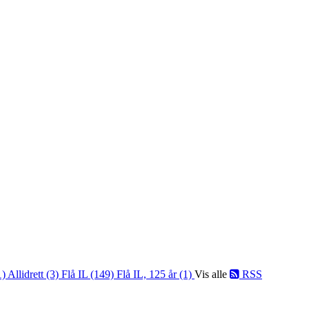
1)
Allidrett (3)
Flå IL (149)
Flå IL, 125 år (1)
Vis alle
RSS