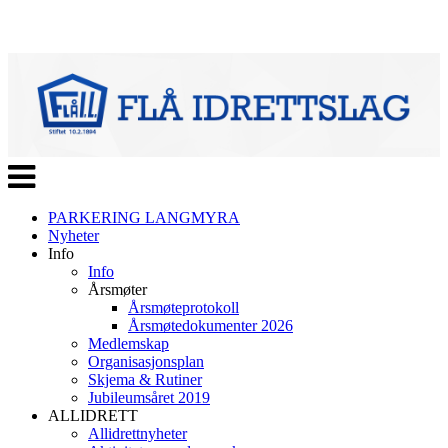
Veksle
navigasjon
PARKERING LANGMYRA
Nyheter
Info
Info
Årsmøter
Årsmøteprotokoll
Årsmøtedokumenter 2026
Medlemskap
Organisasjonsplan
Skjema & Rutiner
Jubileumsåret 2019
ALLIDRETT
Allidrettnyheter