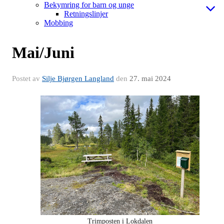
Bekymring for barn og unge
Retningslinjer
Mobbing
Mai/Juni
Postet av
Silje Bjørgen Langland
den
27. mai 2024
Trimposten i Lokdalen