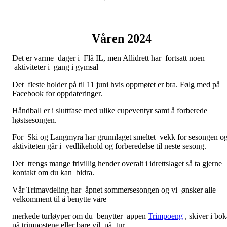
Våren 2024
Det er varme dager i Flå IL, men Allidrett har fortsatt noen
aktiviteter i gang i gymsal
Det fleste holder på til 11 juni hvis oppmøtet er bra. Følg med på
Facebook for oppdateringer.
Håndball er i sluttfase med ulike cupeventyr samt å forberede
høstsesongen.
For Ski og Langmyra har grunnlaget smeltet vekk for sesongen o
aktiviteten går i vedlikehold og forberedelse til neste sesong.
Det trengs mange frivillig hender overalt i idrettslaget så ta gjerne
kontakt om du kan bidra.
Vår Trimavdeling har åpnet sommersesongen og vi ønsker alle
velkomment til å benytte våre
merkede turløyper om du benytter appen
Trimpoeng
, skiver i bok
på trimpostene eller bare vil på tur.