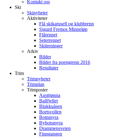
Kontakt oss
Ski
Skinyheter
Aktiviteter
Flå skikarusell og klubbrenn
Sigurd Fremos Minneløp
Flårennet
Seterrennet
Skitreninger
Arkiv
Bilder
Bilder fra poengrenn 2016
Resultater
Trim
Trimnyheter
Trimplan
Trimposter
Austtjønna
Ballfjellet
Blukkuåsen
Bortsvollen
Botnmyra
Bybotsmyra
Drammensveien
Finngangen