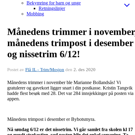
Bekymring for barn og unge
Retningslinjer
Mobbing
Månedens trimmer i november
månedens trimpost i desember
og nissetrim 6/12!
Postet av
Flå IL - Trim/Mosjon
den
2. des 2020
Månedens trimmer i november ble Marianne Bollandsås! Vi
gratulerer og gavekort ligger snart i din postkasse. Kristin Tangvik
hadde flest besøk med 28. Det var 284 innsjekkinger på posten via
appen.
Månedens trimpost i desember er Bybotsmyra.
Nå søndag 6/12 er det nissetrim. Vi går samlet fra skolen kl 17
og rundt styrkestien, ved posten blir det enkel servering. Ta