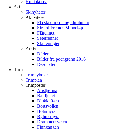
Kontakt oss
Ski
Skinyheter
Aktiviteter
Flå skikarusell og klubbrenn
Sigurd Fremos Minneløp
Flårennet
Seterrennet
Skitreninger
Arkiv
Bilder
Bilder fra poengrenn 2016
Resultater
Trim
Trimnyheter
Trimplan
Trimposter
Austtjønna
Ballfjellet
Blukkuåsen
Bortsvollen
Botnmyra
Bybotsmyra
Drammensveien
Finngangen