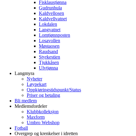
Fisklaustjønna
Gudrunhula
Kaldvellosen
Kaldvellvatnet
Lokdalen
Langvatnet
Lomtjønnposten
Losavollen
Møstaosen
Raudsand
Styrkestien
Tjukkåsen
Ulvtjønna
Langmyra
Nyheter
Løypekart
Oppkjøringstidspunkt/Status
Priser og betaling
Bli medlem
Medlemsfordeler
Klubbkolleksjon
Maxform
Umbro Webshop
Fotball
Overgrep og krenkelser i idretten