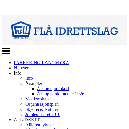
Veksle
navigasjon
PARKERING LANGMYRA
Nyheter
Info
Info
Årsmøter
Årsmøteprotokoll
Årsmøtedokumenter 2026
Medlemskap
Organisasjonsplan
Skjema & Rutiner
Jubileumsåret 2019
ALLIDRETT
Allidrettnyheter