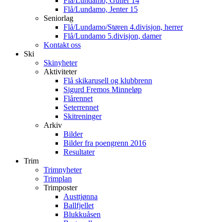
Flå/Lundamo, Gutter 14
Flå/Lundamo, Jenter 15
Seniorlag
Flå/Lundamo/Støren 4.divisjon, herrer
Flå/Lundamo 5.divisjon, damer
Kontakt oss
Ski
Skinyheter
Aktiviteter
Flå skikarusell og klubbrenn
Sigurd Fremos Minneløp
Flårennet
Seterrennet
Skitreninger
Arkiv
Bilder
Bilder fra poengrenn 2016
Resultater
Trim
Trimnyheter
Trimplan
Trimposter
Austtjønna
Ballfjellet
Blukkuåsen