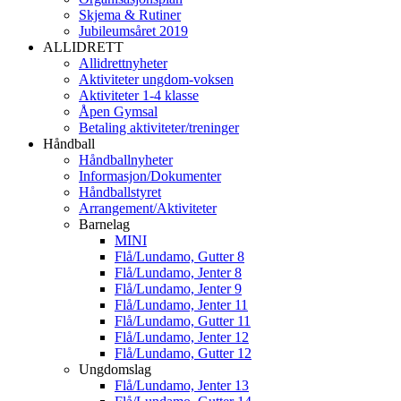
Skjema & Rutiner
Jubileumsåret 2019
ALLIDRETT
Allidrettnyheter
Aktiviteter ungdom-voksen
Aktiviteter 1-4 klasse
Åpen Gymsal
Betaling aktiviteter/treninger
Håndball
Håndballnyheter
Informasjon/Dokumenter
Håndballstyret
Arrangement/Aktiviteter
Barnelag
MINI
Flå/Lundamo, Gutter 8
Flå/Lundamo, Jenter 8
Flå/Lundamo, Jenter 9
Flå/Lundamo, Jenter 11
Flå/Lundamo, Gutter 11
Flå/Lundamo, Jenter 12
Flå/Lundamo, Gutter 12
Ungdomslag
Flå/Lundamo, Jenter 13