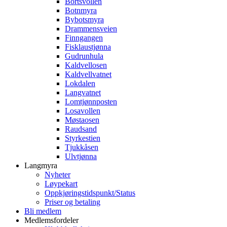
Bortsvollen
Botnmyra
Bybotsmyra
Drammensveien
Finngangen
Fisklaustjønna
Gudrunhula
Kaldvellosen
Kaldvellvatnet
Lokdalen
Langvatnet
Lomtjønnposten
Losavollen
Møstaosen
Raudsand
Styrkestien
Tjukkåsen
Ulvtjønna
Langmyra
Nyheter
Løypekart
Oppkjøringstidspunkt/Status
Priser og betaling
Bli medlem
Medlemsfordeler