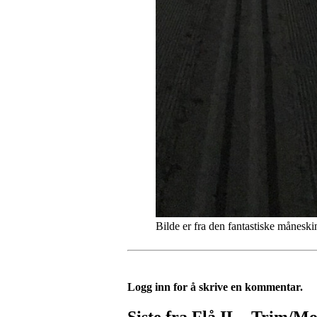
Bilde er fra den fantastiske månesk
Logg inn for å skrive en kommentar.
Siste fra Flå IL - Trim/M