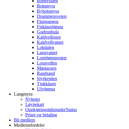
Bortsvollen
Botnmyra
Bybotsmyra
Drammensveien
Finngangen
Fisklaustjønna
Gudrunhula
Kaldvellosen
Kaldvellvatnet
Lokdalen
Langvatnet
Lomtjønnposten
Losavollen
Møstaosen
Raudsand
Styrkestien
Tjukkåsen
Ulvtjønna
Langmyra
Nyheter
Løypekart
Oppkjøringstidspunkt/Status
Priser og betaling
Bli medlem
Medlemsfordeler