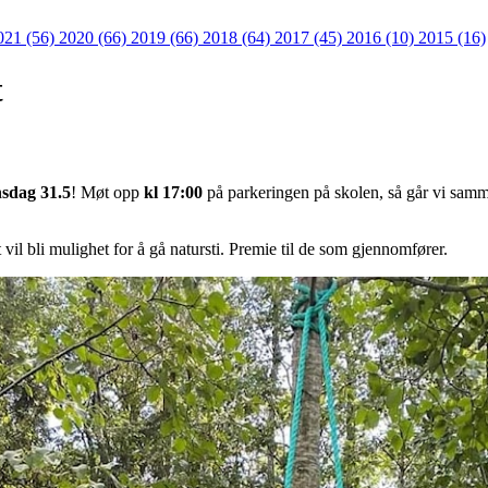
021 (56)
2020 (66)
2019 (66)
2018 (64)
2017 (45)
2016 (10)
2015 (16)
t
sdag 31.5
! Møt opp
kl 17:00
på parkeringen på skolen, så går vi samme
 vil bli mulighet for å gå natursti. Premie til de som gjennomfører.