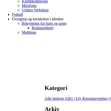
Klubbkolleksjon
Maxform
Umbro Webshop
Fotball
Overgrep og krenkelser i idretten
Bekymring for barn og unge
Retningslinjer
Mobbing
Kategori
Alle innlegg
ABU (14)
Æresutnevnelser (
Arkiv