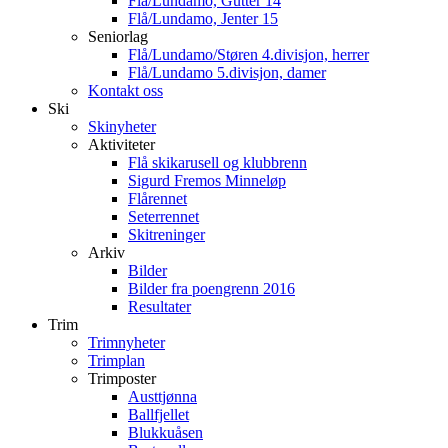
Flå/Lundamo, Gutter 14
Flå/Lundamo, Jenter 15
Seniorlag
Flå/Lundamo/Støren 4.divisjon, herrer
Flå/Lundamo 5.divisjon, damer
Kontakt oss
Ski
Skinyheter
Aktiviteter
Flå skikarusell og klubbrenn
Sigurd Fremos Minneløp
Flårennet
Seterrennet
Skitreninger
Arkiv
Bilder
Bilder fra poengrenn 2016
Resultater
Trim
Trimnyheter
Trimplan
Trimposter
Austtjønna
Ballfjellet
Blukkuåsen