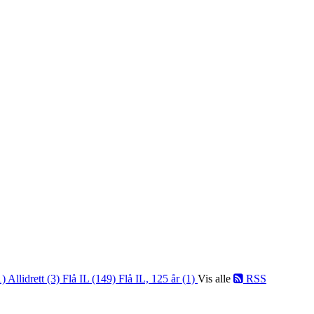
1)
Allidrett (3)
Flå IL (149)
Flå IL, 125 år (1)
Vis alle
RSS