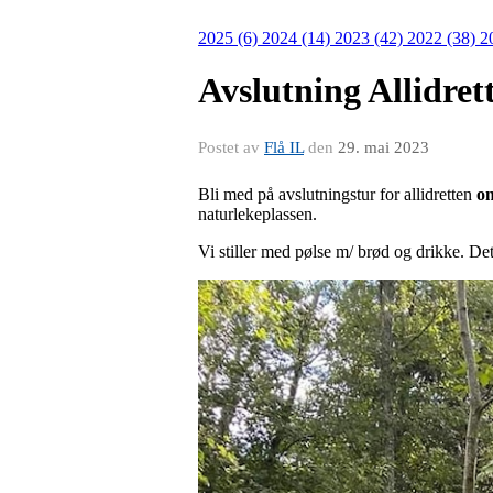
2025 (6)
2024 (14)
2023 (42)
2022 (38)
2
Avslutning Allidret
Postet av
Flå IL
den
29. mai 2023
Bli med på avslutningstur for allidretten
on
naturlekeplassen.
Vi stiller med pølse m/ brød og drikke. Det