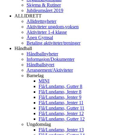
Skjema & Rutiner
Jubileumsåret 2019
ALLIDRETT
Allidrettnyheter
Aktiviteter ungdom-voksen
Aktiviteter 1-4 klasse
Åpen Gymsal
Betaling aktiviteter/treninger
Håndball
Håndballnyheter
Informasjon/Dokumenter
Håndballstyret
Arrangement/Aktiviteter
Barnelag
MINI
Flå/Lundamo, Gutter 8
Flå/Lundamo, Jenter 8
Flå/Lundamo, Jenter 9
Flå/Lundamo, Jenter 11
Flå/Lundamo, Gutter 11
Flå/Lundamo, Jenter 12
Flå/Lundamo, Gutter 12
Ungdomslag
Flå/Lundamo, Jenter 13