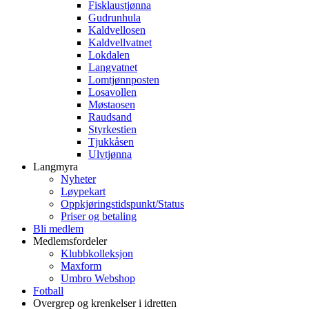
Fisklaustjønna
Gudrunhula
Kaldvellosen
Kaldvellvatnet
Lokdalen
Langvatnet
Lomtjønnposten
Losavollen
Møstaosen
Raudsand
Styrkestien
Tjukkåsen
Ulvtjønna
Langmyra
Nyheter
Løypekart
Oppkjøringstidspunkt/Status
Priser og betaling
Bli medlem
Medlemsfordeler
Klubbkolleksjon
Maxform
Umbro Webshop
Fotball
Overgrep og krenkelser i idretten