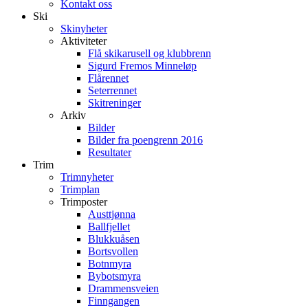
Kontakt oss
Ski
Skinyheter
Aktiviteter
Flå skikarusell og klubbrenn
Sigurd Fremos Minneløp
Flårennet
Seterrennet
Skitreninger
Arkiv
Bilder
Bilder fra poengrenn 2016
Resultater
Trim
Trimnyheter
Trimplan
Trimposter
Austtjønna
Ballfjellet
Blukkuåsen
Bortsvollen
Botnmyra
Bybotsmyra
Drammensveien
Finngangen