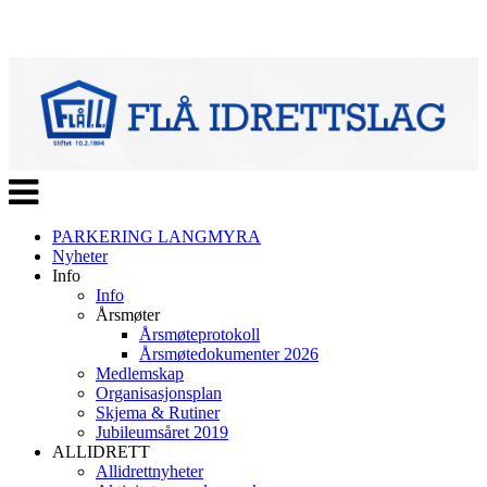
Veksle
navigasjon
PARKERING LANGMYRA
Nyheter
Info
Info
Årsmøter
Årsmøteprotokoll
Årsmøtedokumenter 2026
Medlemskap
Organisasjonsplan
Skjema & Rutiner
Jubileumsåret 2019
ALLIDRETT
Allidrettnyheter