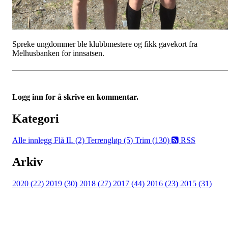
Spreke ungdommer ble klubbmestere og fikk gavekort fra
Melhusbanken for innsatsen.
Logg inn for å skrive en kommentar.
Kategori
Alle innlegg
Flå IL (2)
Terrengløp (5)
Trim (130)
RSS
Arkiv
2020 (22)
2019 (30)
2018 (27)
2017 (44)
2016 (23)
2015 (31)