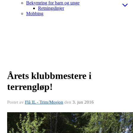
Bekymring for barn og unge
Retningslinjer
Mobbing
Årets klubbmestere i
terrengløp!
Postet av
Flå IL - Trim/Mosjon
den
3. jun 2016