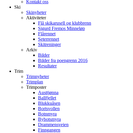
Kontakt oss
Ski
Skinyheter
Aktiviteter
Flå skikarusell og klubbrenn
Sigurd Fremos Minneløp
Flårennet
Seterrennet
Skitreninger
Arkiv
Bilder
Bilder fra poengrenn 2016
Resultater
Trim
Trimnyheter
Trimplan
Trimposter
Austtjønna
Ballfjellet
Blukkuåsen
Bortsvollen
Botnmyra
Bybotsmyra
Drammensveien
Finngangen