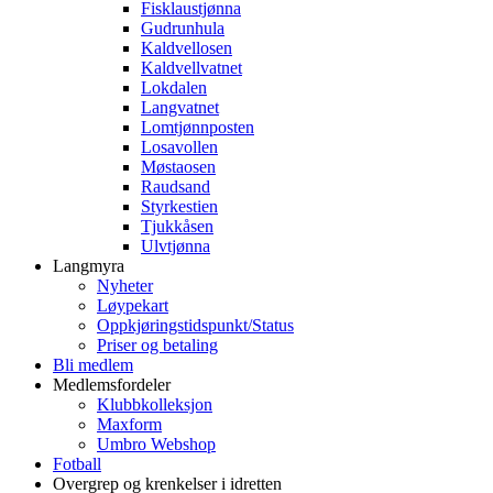
Fisklaustjønna
Gudrunhula
Kaldvellosen
Kaldvellvatnet
Lokdalen
Langvatnet
Lomtjønnposten
Losavollen
Møstaosen
Raudsand
Styrkestien
Tjukkåsen
Ulvtjønna
Langmyra
Nyheter
Løypekart
Oppkjøringstidspunkt/Status
Priser og betaling
Bli medlem
Medlemsfordeler
Klubbkolleksjon
Maxform
Umbro Webshop
Fotball
Overgrep og krenkelser i idretten