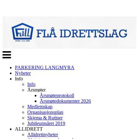
Veksle
navigasjon
PARKERING LANGMYRA
Nyheter
Info
Info
Årsmøter
Årsmøteprotokoll
Årsmøtedokumenter 2026
Medlemskap
Organisasjonsplan
Skjema & Rutiner
Jubileumsåret 2019
ALLIDRETT
Allidrettnyheter