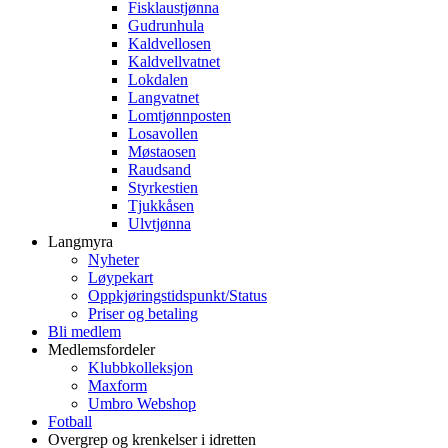
Fisklaustjønna
Gudrunhula
Kaldvellosen
Kaldvellvatnet
Lokdalen
Langvatnet
Lomtjønnposten
Losavollen
Møstaosen
Raudsand
Styrkestien
Tjukkåsen
Ulvtjønna
Langmyra
Nyheter
Løypekart
Oppkjøringstidspunkt/Status
Priser og betaling
Bli medlem
Medlemsfordeler
Klubbkolleksjon
Maxform
Umbro Webshop
Fotball
Overgrep og krenkelser i idretten