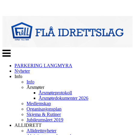
Veksle
navigasjon
PARKERING LANGMYRA
Nyheter
Info
Info
Årsmøter
Årsmøteprotokoll
Årsmøtedokumenter 2026
Medlemskap
Organisasjonsplan
Skjema & Rutiner
Jubileumsåret 2019
ALLIDRETT
Allidrettnyheter