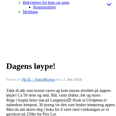
Bekymring for barn og unge
Retningslinjer
Mobbing
Dagens løype!
Postet av
Flå IL - Trim/Mosjon
den
2. feb 2020
Takk til alle som trosset været og kom innom ulvehiet på dagens
løype! Ca 50 store og små. Bål, varm drikke, lek og moro.
Regn i bygda betyr snø på Langmyra😊 Husk at Ulvtjønna er
månedens trimpost. 30 poeng for den som bruker trimpoeng appen.
Men du må skrive deg i boka for å være med i trekningen av et
gavekort på 250kr fra Prix Ler.