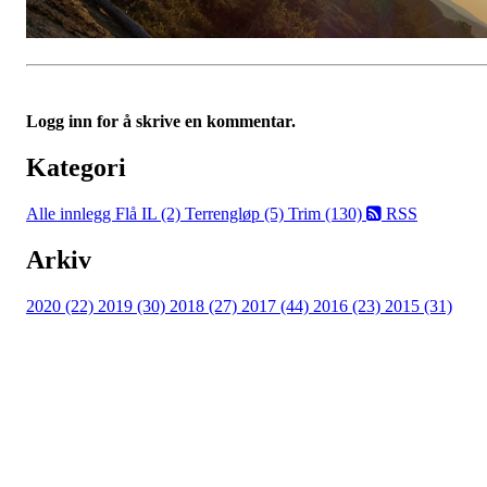
Logg inn for å skrive en kommentar.
Kategori
Alle innlegg
Flå IL (2)
Terrengløp (5)
Trim (130)
RSS
Arkiv
2020 (22)
2019 (30)
2018 (27)
2017 (44)
2016 (23)
2015 (31)