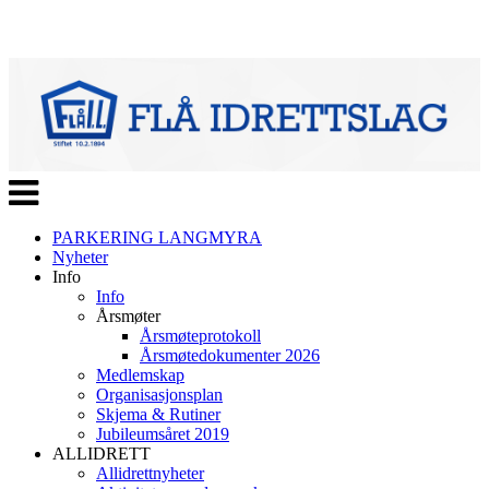
Veksle
navigasjon
PARKERING LANGMYRA
Nyheter
Info
Info
Årsmøter
Årsmøteprotokoll
Årsmøtedokumenter 2026
Medlemskap
Organisasjonsplan
Skjema & Rutiner
Jubileumsåret 2019
ALLIDRETT
Allidrettnyheter