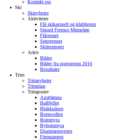
Kontakt oss
Ski
Skinyheter
Aktiviteter
Flå skikarusell og klubbrenn
Sigurd Fremos Minneløp
Flårennet
Seterrennet
Skitreninger
Arkiv
Bilder
Bilder fra poengrenn 2016
Resultater
Trim
Trimnyheter
Trimplan
Trimposter
Austtjønna
Ballfjellet
Blukkuåsen
Bortsvollen
Botnmyra
Bybotsmyra
Drammensveien
Finngangen