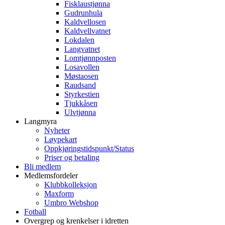
Fisklaustjønna
Gudrunhula
Kaldvellosen
Kaldvellvatnet
Lokdalen
Langvatnet
Lomtjønnposten
Losavollen
Møstaosen
Raudsand
Styrkestien
Tjukkåsen
Ulvtjønna
Langmyra
Nyheter
Løypekart
Oppkjøringstidspunkt/Status
Priser og betaling
Bli medlem
Medlemsfordeler
Klubbkolleksjon
Maxform
Umbro Webshop
Fotball
Overgrep og krenkelser i idretten