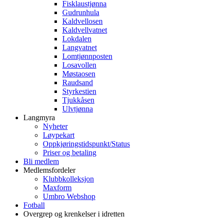
Fisklaustjønna
Gudrunhula
Kaldvellosen
Kaldvellvatnet
Lokdalen
Langvatnet
Lomtjønnposten
Losavollen
Møstaosen
Raudsand
Styrkestien
Tjukkåsen
Ulvtjønna
Langmyra
Nyheter
Løypekart
Oppkjøringstidspunkt/Status
Priser og betaling
Bli medlem
Medlemsfordeler
Klubbkolleksjon
Maxform
Umbro Webshop
Fotball
Overgrep og krenkelser i idretten