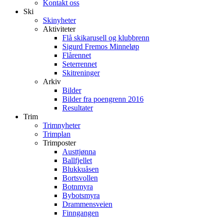
Kontakt oss
Ski
Skinyheter
Aktiviteter
Flå skikarusell og klubbrenn
Sigurd Fremos Minneløp
Flårennet
Seterrennet
Skitreninger
Arkiv
Bilder
Bilder fra poengrenn 2016
Resultater
Trim
Trimnyheter
Trimplan
Trimposter
Austtjønna
Ballfjellet
Blukkuåsen
Bortsvollen
Botnmyra
Bybotsmyra
Drammensveien
Finngangen