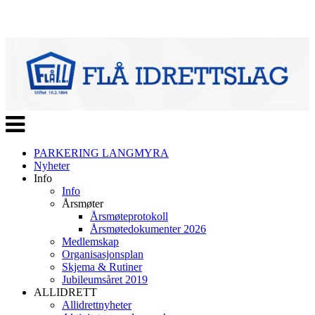
Veksle
navigasjon
PARKERING LANGMYRA
Nyheter
Info
Info
Årsmøter
Årsmøteprotokoll
Årsmøtedokumenter 2026
Medlemskap
Organisasjonsplan
Skjema & Rutiner
Jubileumsåret 2019
ALLIDRETT
Allidrettnyheter