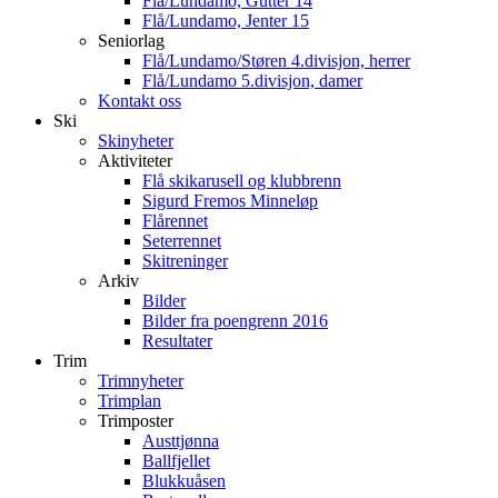
Flå/Lundamo, Gutter 14
Flå/Lundamo, Jenter 15
Seniorlag
Flå/Lundamo/Støren 4.divisjon, herrer
Flå/Lundamo 5.divisjon, damer
Kontakt oss
Ski
Skinyheter
Aktiviteter
Flå skikarusell og klubbrenn
Sigurd Fremos Minneløp
Flårennet
Seterrennet
Skitreninger
Arkiv
Bilder
Bilder fra poengrenn 2016
Resultater
Trim
Trimnyheter
Trimplan
Trimposter
Austtjønna
Ballfjellet
Blukkuåsen