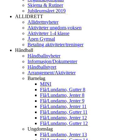
Skjema & Rutiner
Jubileumsåret 2019
ALLIDRETT
Allidrettnyheter
Aktiviteter ungdom-voksen
Aktiviteter 1-4 klasse
Åpen Gymsal
Betaling aktiviteter/treninger
Håndball
Håndballnyheter
Informasjon/Dokumenter
Håndballstyret
Arrangement/Aktiviteter
Barnelag
MINI
Flå/Lundamo, Gutter 8
Flå/Lundamo, Jenter 8
Flå/Lundamo, Jenter 9
Flå/Lundamo, Jenter 11
Flå/Lundamo, Gutter 11
Flå/Lundamo, Jenter 12
Flå/Lundamo, Gutter 12
Ungdomslag
Flå/Lundamo, Jenter 13