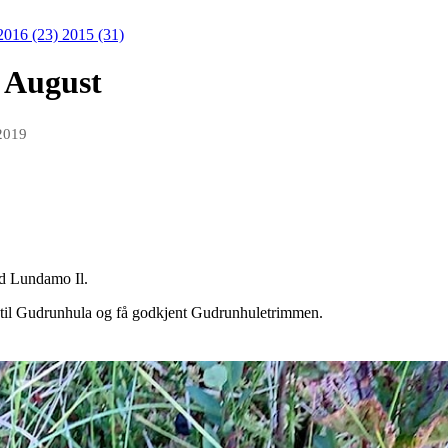
2016 (23)
2015 (31)
 August
2019
ed Lundamo Il.
n til Gudrunhula og få godkjent Gudrunhuletrimmen.