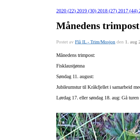
2020 (22)
2019 (30)
2018 (27)
2017 (44)
Månedens trimpost
Postet av
Flå IL - Trim/Mosjon
den
1. aug 
Månedens trimpost:
Fisklaustjønna
Søndag 11. august:
Jubileumstur til Kråkfjellet i samarbeid m
Lørdag 17. eller søndag 18. aug: Gå ture