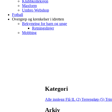
Klubbkolleksjon
Maxform
Umbro Webshop
Fotball
Overgrep og krenkelser i idretten
Bekymring for barn og unge
Retningslinjer
Mobbing
Kategori
Alle innlegg
Flå IL (2)
Terrengløp (5)
Tri
Arkiv