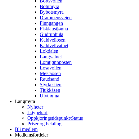
Bortsvollen
Botnmyra
Bybotsmyra
Drammensveien
Finngangen
Fisklaustjønna
Gudrunhula
Kaldvellosen
Kaldvellvatnet
Lokdalen
Langvatnet
Lomtjønnposten
Losavollen
Møstaosen
Raudsand
Styrkestien
Tjukkåsen
Ulvtjønna
Langmyra
Nyheter
Løypekart
Oppkjøringstidspunkt/Status
Priser og betaling
Bli medlem
Medlemsfordeler