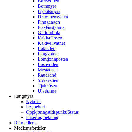
Bortsvollen
Botnmyra
Bybotsmyra
Drammensveien
Finngangen
Fisklaustjønna
Gudrunhula
Kaldvellosen
Kaldvellvatnet
Lokdalen
Langvatnet
Lomtjønnposten
Losavollen
Møstaosen
Raudsand
Styrkestien
Tjukkåsen
Ulvtjønna
Langmyra
Nyheter
Løypekart
Oppkjøringstidspunkt/Status
Priser og betaling
Bli medlem
Medlemsfordeler