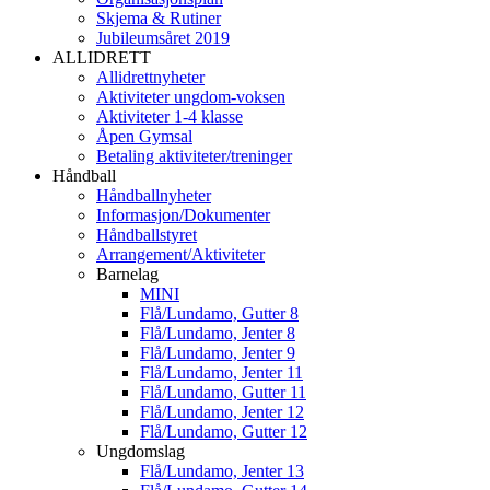
Skjema & Rutiner
Jubileumsåret 2019
ALLIDRETT
Allidrettnyheter
Aktiviteter ungdom-voksen
Aktiviteter 1-4 klasse
Åpen Gymsal
Betaling aktiviteter/treninger
Håndball
Håndballnyheter
Informasjon/Dokumenter
Håndballstyret
Arrangement/Aktiviteter
Barnelag
MINI
Flå/Lundamo, Gutter 8
Flå/Lundamo, Jenter 8
Flå/Lundamo, Jenter 9
Flå/Lundamo, Jenter 11
Flå/Lundamo, Gutter 11
Flå/Lundamo, Jenter 12
Flå/Lundamo, Gutter 12
Ungdomslag
Flå/Lundamo, Jenter 13