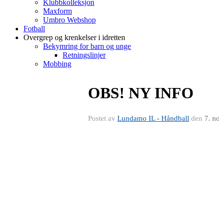
Klubbkolleksjon
Maxform
Umbro Webshop
Fotball
Overgrep og krenkelser i idretten
Bekymring for barn og unge
Retningslinjer
Mobbing
OBS! NY INFO
Postet av
Lundamo IL - Håndball
den
7. n