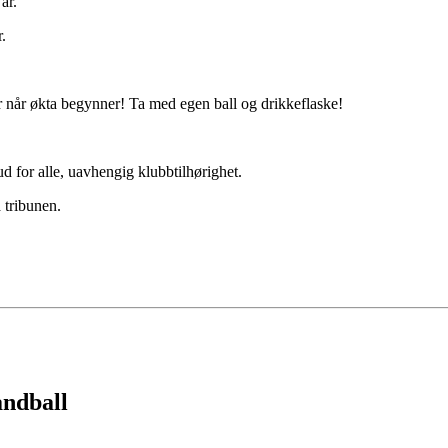
år.
.
ar når økta begynner! Ta med egen ball og drikkeflaske!
ud for alle, uavhengig klubbtilhørighet.
å tribunen.
åndball