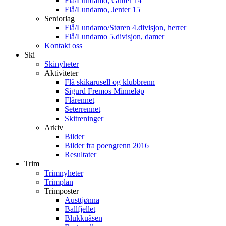
Flå/Lundamo, Gutter 14
Flå/Lundamo, Jenter 15
Seniorlag
Flå/Lundamo/Støren 4.divisjon, herrer
Flå/Lundamo 5.divisjon, damer
Kontakt oss
Ski
Skinyheter
Aktiviteter
Flå skikarusell og klubbrenn
Sigurd Fremos Minneløp
Flårennet
Seterrennet
Skitreninger
Arkiv
Bilder
Bilder fra poengrenn 2016
Resultater
Trim
Trimnyheter
Trimplan
Trimposter
Austtjønna
Ballfjellet
Blukkuåsen