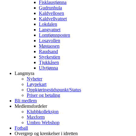
Fisklaustjønna
Gudrunhula
Kaldvellosen
Kaldvellvatnet
Lokdalen
Langvatnet
Lomtjønnposten
Losavollen
Møstaosen
Raudsand
Styrkestien
Tjukkåsen
Ulvtjønna
Langmyra
Nyheter
Løypekart
Oppkjøringstidspunkt/Status
Priser og betaling
Bli medlem
Medlemsfordeler
Klubbkolleksjon
Maxform
Umbro Webshop
Fotball
Overgrep og krenkelser i idretten