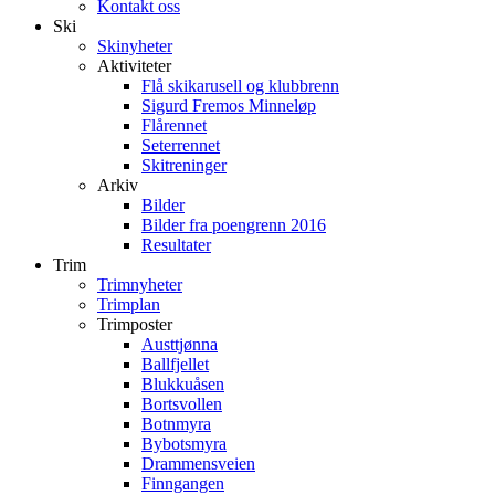
Kontakt oss
Ski
Skinyheter
Aktiviteter
Flå skikarusell og klubbrenn
Sigurd Fremos Minneløp
Flårennet
Seterrennet
Skitreninger
Arkiv
Bilder
Bilder fra poengrenn 2016
Resultater
Trim
Trimnyheter
Trimplan
Trimposter
Austtjønna
Ballfjellet
Blukkuåsen
Bortsvollen
Botnmyra
Bybotsmyra
Drammensveien
Finngangen