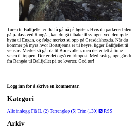
Turen til Ballfjellet er flott å gå nå på høsten. Hvis du parkerer bile
på p-plass ved Rangåa, kan du gå tilbake til svingen ved den røde
hytta til Engan, og følge merket sti opp på Grasdalshøgda. Når du
kommer på myra hvor Bortstjønna er til høyre, ligger Ballfjellet til
venstre. Merket sti går da til Bortsvollen, men det er lett å finne
veien til toppen. Der er det også en trimpost. Med rask gange går d
fra Rangåa til Ballfjellet på tre kvarter. God tur!
Logg inn for å skrive en kommentar.
Kategori
Alle innlegg
Flå IL (2)
Terrengløp (5)
Trim (130)
RSS
Arkiv