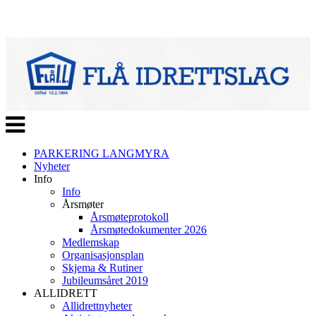
Veksle
navigasjon
PARKERING LANGMYRA
Nyheter
Info
Info
Årsmøter
Årsmøteprotokoll
Årsmøtedokumenter 2026
Medlemskap
Organisasjonsplan
Skjema & Rutiner
Jubileumsåret 2019
ALLIDRETT
Allidrettnyheter