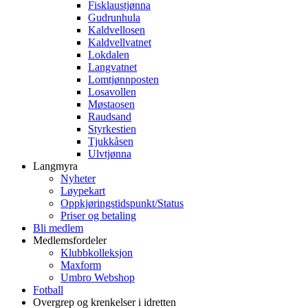
Fisklaustjønna
Gudrunhula
Kaldvellosen
Kaldvellvatnet
Lokdalen
Langvatnet
Lomtjønnposten
Losavollen
Møstaosen
Raudsand
Styrkestien
Tjukkåsen
Ulvtjønna
Langmyra
Nyheter
Løypekart
Oppkjøringstidspunkt/Status
Priser og betaling
Bli medlem
Medlemsfordeler
Klubbkolleksjon
Maxform
Umbro Webshop
Fotball
Overgrep og krenkelser i idretten