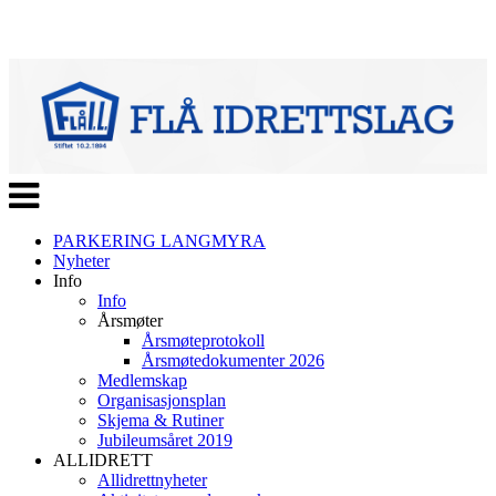
Veksle
navigasjon
PARKERING LANGMYRA
Nyheter
Info
Info
Årsmøter
Årsmøteprotokoll
Årsmøtedokumenter 2026
Medlemskap
Organisasjonsplan
Skjema & Rutiner
Jubileumsåret 2019
ALLIDRETT
Allidrettnyheter