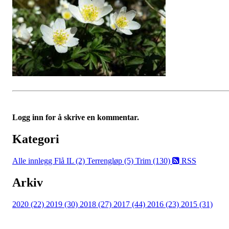
Logg inn for å skrive en kommentar.
Kategori
Alle innlegg
Flå IL (2)
Terrengløp (5)
Trim (130)
RSS
Arkiv
2020 (22)
2019 (30)
2018 (27)
2017 (44)
2016 (23)
2015 (31)