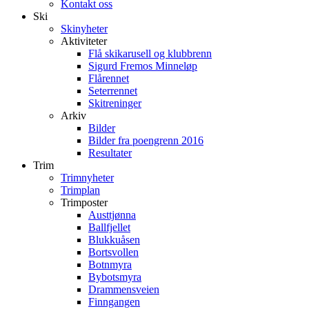
Kontakt oss
Ski
Skinyheter
Aktiviteter
Flå skikarusell og klubbrenn
Sigurd Fremos Minneløp
Flårennet
Seterrennet
Skitreninger
Arkiv
Bilder
Bilder fra poengrenn 2016
Resultater
Trim
Trimnyheter
Trimplan
Trimposter
Austtjønna
Ballfjellet
Blukkuåsen
Bortsvollen
Botnmyra
Bybotsmyra
Drammensveien
Finngangen