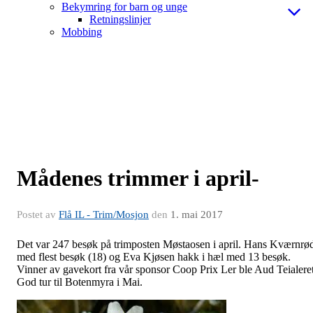
Bekymring for barn og unge
Retningslinjer
Mobbing
Mådenes trimmer i april-
Postet av
Flå IL - Trim/Mosjon
den
1. mai 2017
Det var 247 besøk på trimposten Møstaosen i april. Hans Kværnrø
med flest besøk (18) og Eva Kjøsen hakk i hæl med 13 besøk.
Vinner av gavekort fra vår sponsor Coop Prix Ler ble Aud Teialeret
God tur til Botenmyra i Mai.