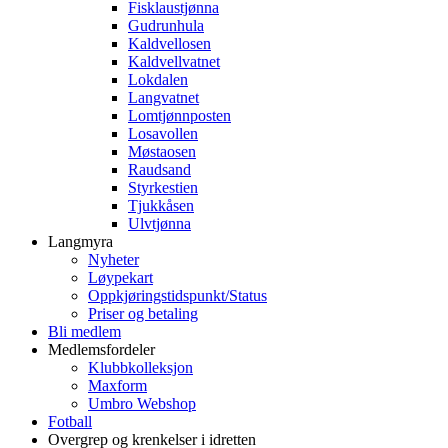
Fisklaustjønna
Gudrunhula
Kaldvellosen
Kaldvellvatnet
Lokdalen
Langvatnet
Lomtjønnposten
Losavollen
Møstaosen
Raudsand
Styrkestien
Tjukkåsen
Ulvtjønna
Langmyra
Nyheter
Løypekart
Oppkjøringstidspunkt/Status
Priser og betaling
Bli medlem
Medlemsfordeler
Klubbkolleksjon
Maxform
Umbro Webshop
Fotball
Overgrep og krenkelser i idretten