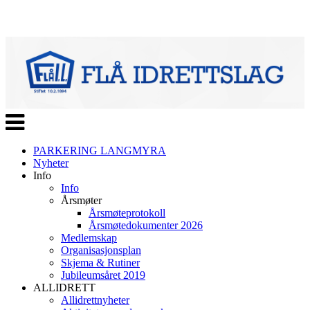
Veksle
navigasjon
PARKERING LANGMYRA
Nyheter
Info
Info
Årsmøter
Årsmøteprotokoll
Årsmøtedokumenter 2026
Medlemskap
Organisasjonsplan
Skjema & Rutiner
Jubileumsåret 2019
ALLIDRETT
Allidrettnyheter