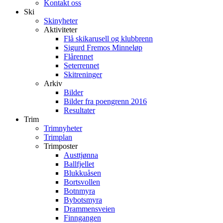
Kontakt oss
Ski
Skinyheter
Aktiviteter
Flå skikarusell og klubbrenn
Sigurd Fremos Minneløp
Flårennet
Seterrennet
Skitreninger
Arkiv
Bilder
Bilder fra poengrenn 2016
Resultater
Trim
Trimnyheter
Trimplan
Trimposter
Austtjønna
Ballfjellet
Blukkuåsen
Bortsvollen
Botnmyra
Bybotsmyra
Drammensveien
Finngangen