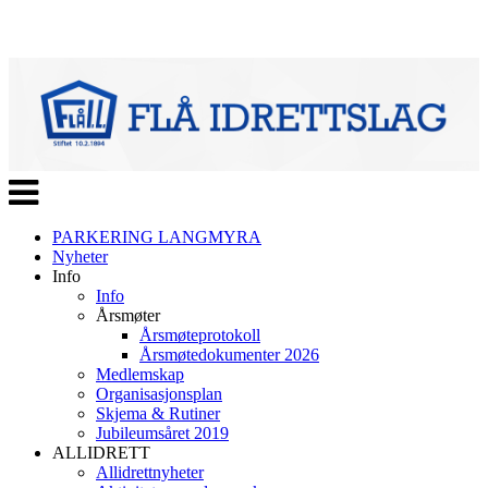
Veksle
navigasjon
PARKERING LANGMYRA
Nyheter
Info
Info
Årsmøter
Årsmøteprotokoll
Årsmøtedokumenter 2026
Medlemskap
Organisasjonsplan
Skjema & Rutiner
Jubileumsåret 2019
ALLIDRETT
Allidrettnyheter