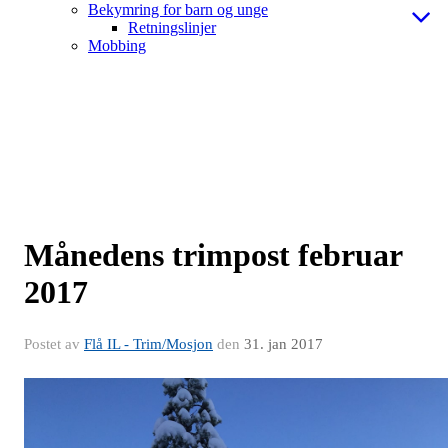
Bekymring for barn og unge
Retningslinjer
Mobbing
Månedens trimpost februar
2017
Postet av
Flå IL - Trim/Mosjon
den
31. jan 2017