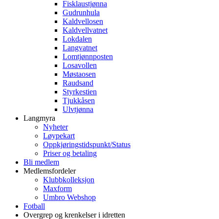
Fisklaustjønna
Gudrunhula
Kaldvellosen
Kaldvellvatnet
Lokdalen
Langvatnet
Lomtjønnposten
Losavollen
Møstaosen
Raudsand
Styrkestien
Tjukkåsen
Ulvtjønna
Langmyra
Nyheter
Løypekart
Oppkjøringstidspunkt/Status
Priser og betaling
Bli medlem
Medlemsfordeler
Klubbkolleksjon
Maxform
Umbro Webshop
Fotball
Overgrep og krenkelser i idretten