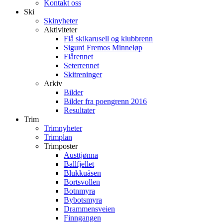
Kontakt oss
Ski
Skinyheter
Aktiviteter
Flå skikarusell og klubbrenn
Sigurd Fremos Minneløp
Flårennet
Seterrennet
Skitreninger
Arkiv
Bilder
Bilder fra poengrenn 2016
Resultater
Trim
Trimnyheter
Trimplan
Trimposter
Austtjønna
Ballfjellet
Blukkuåsen
Bortsvollen
Botnmyra
Bybotsmyra
Drammensveien
Finngangen