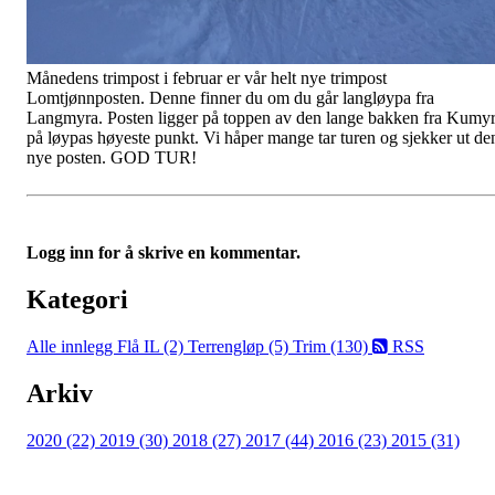
Månedens trimpost i februar er vår helt nye trimpost
Lomtjønnposten. Denne finner du om du går langløypa fra
Langmyra. Posten ligger på toppen av den lange bakken fra Kumy
på løypas høyeste punkt. Vi håper mange tar turen og sjekker ut de
nye posten. GOD TUR!
Logg inn for å skrive en kommentar.
Kategori
Alle innlegg
Flå IL (2)
Terrengløp (5)
Trim (130)
RSS
Arkiv
2020 (22)
2019 (30)
2018 (27)
2017 (44)
2016 (23)
2015 (31)