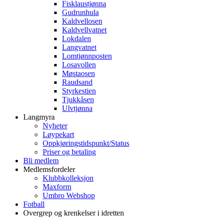
Fisklaustjønna
Gudrunhula
Kaldvellosen
Kaldvellvatnet
Lokdalen
Langvatnet
Lomtjønnposten
Losavollen
Møstaosen
Raudsand
Styrkestien
Tjukkåsen
Ulvtjønna
Langmyra
Nyheter
Løypekart
Oppkjøringstidspunkt/Status
Priser og betaling
Bli medlem
Medlemsfordeler
Klubbkolleksjon
Maxform
Umbro Webshop
Fotball
Overgrep og krenkelser i idretten