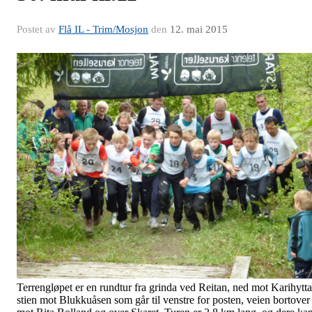
Postet av
Flå IL - Trim/Mosjon
den
12. mai 2015
Terrengløpet er en rundtur fra grinda ved Reitan, ned mot Karihytta
stien mot Blukkuåsen som går til venstre for posten, veien bortover