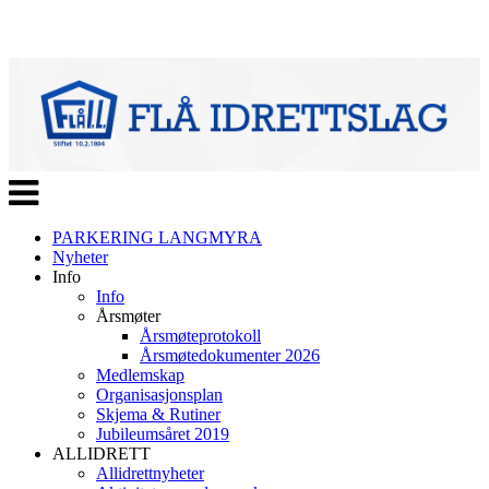
Veksle
navigasjon
PARKERING LANGMYRA
Nyheter
Info
Info
Årsmøter
Årsmøteprotokoll
Årsmøtedokumenter 2026
Medlemskap
Organisasjonsplan
Skjema & Rutiner
Jubileumsåret 2019
ALLIDRETT
Allidrettnyheter