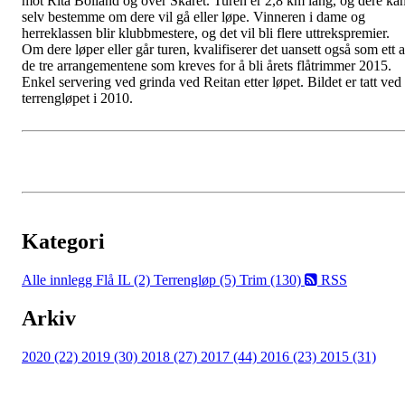
mot Rita Bolland og over Skaret. Turen er 2,8 km lang, og dere ka
selv bestemme om dere vil gå eller løpe. Vinneren i dame og
herreklassen blir klubbmestere, og det vil bli flere uttrekspremier.
Om dere løper eller går turen, kvalifiserer det uansett også som ett 
de tre arrangementene som kreves for å bli årets flåtrimmer 2015.
Enkel servering ved grinda ved Reitan etter løpet. Bildet er tatt ved
terrengløpet i 2010.
Kategori
Alle innlegg
Flå IL (2)
Terrengløp (5)
Trim (130)
RSS
Arkiv
2020 (22)
2019 (30)
2018 (27)
2017 (44)
2016 (23)
2015 (31)