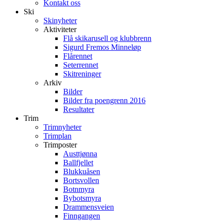
Kontakt oss
Ski
Skinyheter
Aktiviteter
Flå skikarusell og klubbrenn
Sigurd Fremos Minneløp
Flårennet
Seterrennet
Skitreninger
Arkiv
Bilder
Bilder fra poengrenn 2016
Resultater
Trim
Trimnyheter
Trimplan
Trimposter
Austtjønna
Ballfjellet
Blukkuåsen
Bortsvollen
Botnmyra
Bybotsmyra
Drammensveien
Finngangen