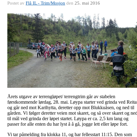
Postet av
Flå IL - Trim/Mosjon
den
25. mai 2016
Årets utgave av terrengløpet/ terrengtrim går av stabelen
førstkommende lørdag, 28. mai. Løypa starter ved grinda ved Reit
og går ned mot Karihytta, deretter opp mot Blukkuåsen, og ned til
gården. Vi følger deretter veien mot skaret, og så over skaret og ne
til mål ved grinda der løpet startet. Løypa er ca. 2,5 km lang og
passer for alle enten du har lyst å å gå, jogge lett eller løpe fort.
Vi tar påmelding fra klokka 11, og har fellesstart 11:15. Den som