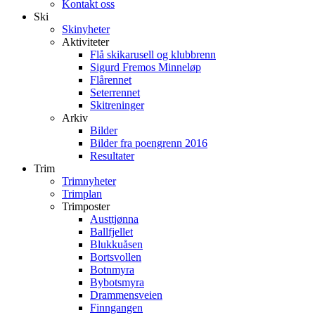
Kontakt oss
Ski
Skinyheter
Aktiviteter
Flå skikarusell og klubbrenn
Sigurd Fremos Minneløp
Flårennet
Seterrennet
Skitreninger
Arkiv
Bilder
Bilder fra poengrenn 2016
Resultater
Trim
Trimnyheter
Trimplan
Trimposter
Austtjønna
Ballfjellet
Blukkuåsen
Bortsvollen
Botnmyra
Bybotsmyra
Drammensveien
Finngangen