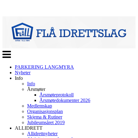
Veksle
navigasjon
PARKERING LANGMYRA
Nyheter
Info
Info
Årsmøter
Årsmøteprotokoll
Årsmøtedokumenter 2026
Medlemskap
Organisasjonsplan
Skjema & Rutiner
Jubileumsåret 2019
ALLIDRETT
Allidrettnyheter