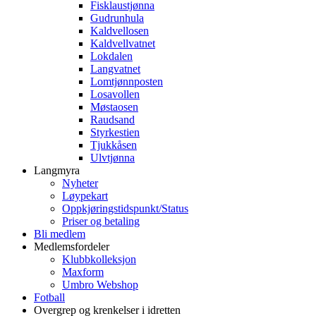
Fisklaustjønna
Gudrunhula
Kaldvellosen
Kaldvellvatnet
Lokdalen
Langvatnet
Lomtjønnposten
Losavollen
Møstaosen
Raudsand
Styrkestien
Tjukkåsen
Ulvtjønna
Langmyra
Nyheter
Løypekart
Oppkjøringstidspunkt/Status
Priser og betaling
Bli medlem
Medlemsfordeler
Klubbkolleksjon
Maxform
Umbro Webshop
Fotball
Overgrep og krenkelser i idretten