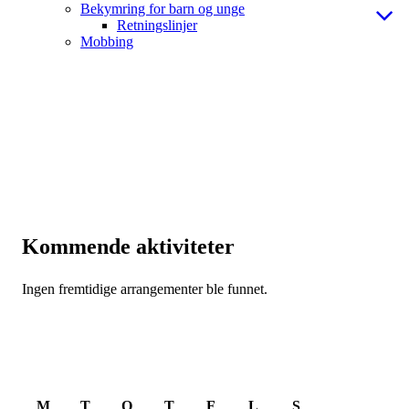
Bekymring for barn og unge
Retningslinjer
Mobbing
Kommende aktiviteter
Ingen fremtidige arrangementer ble funnet.
August 2026
M
T
O
T
F
L
S