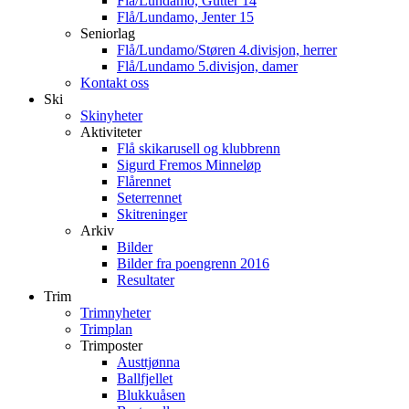
Flå/Lundamo, Gutter 14
Flå/Lundamo, Jenter 15
Seniorlag
Flå/Lundamo/Støren 4.divisjon, herrer
Flå/Lundamo 5.divisjon, damer
Kontakt oss
Ski
Skinyheter
Aktiviteter
Flå skikarusell og klubbrenn
Sigurd Fremos Minneløp
Flårennet
Seterrennet
Skitreninger
Arkiv
Bilder
Bilder fra poengrenn 2016
Resultater
Trim
Trimnyheter
Trimplan
Trimposter
Austtjønna
Ballfjellet
Blukkuåsen