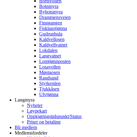
Bortsvollen
Botnmyra
Bybotsmyra
Drammensveien
Finngangen
Fisklaustjønna
Gudrunhula
Kaldvellosen
Kaldvellvatnet
Lokdalen
Langvatnet
Lomtjønnposten
Losavollen
Møstaosen
Raudsand
Styrkestien
Tjukkåsen
Ulvtjønna
Langmyra
Nyheter
Løypekart
Oppkjøringstidspunkt/Status
Priser og betaling
Bli medlem
Medlemsfordeler