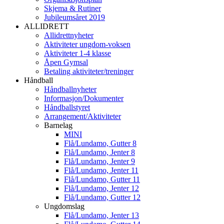
Skjema & Rutiner
Jubileumsåret 2019
ALLIDRETT
Allidrettnyheter
Aktiviteter ungdom-voksen
Aktiviteter 1-4 klasse
Åpen Gymsal
Betaling aktiviteter/treninger
Håndball
Håndballnyheter
Informasjon/Dokumenter
Håndballstyret
Arrangement/Aktiviteter
Barnelag
MINI
Flå/Lundamo, Gutter 8
Flå/Lundamo, Jenter 8
Flå/Lundamo, Jenter 9
Flå/Lundamo, Jenter 11
Flå/Lundamo, Gutter 11
Flå/Lundamo, Jenter 12
Flå/Lundamo, Gutter 12
Ungdomslag
Flå/Lundamo, Jenter 13