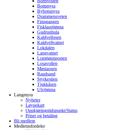
Bortsvollen
Botnmyra
Bybotsmyra
Drammensveien
Finngangen
Fisklaustjønna
Gudrunhula
Kaldvellosen
Kaldvellvatnet
Lokdalen
Langvatnet
Lomtjønnposten
Losavollen
Møstaosen
Raudsand
Styrkestien
Tjukkåsen
Ulvtjønna
Langmyra
Nyheter
Løypekart
Oppkjøringstidspunkt/Status
Priser og betaling
Bli medlem
Medlemsfordeler