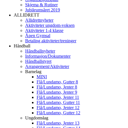
Skjema & Rutiner
Jubileumsåret 2019
ALLIDRETT
Allidrettnyheter
Aktiviteter ungdom-voksen
Aktiviteter 1-4 klasse
Åpen Gymsal
Betaling aktiviteter/treninger
Håndball
Håndballnyheter
Informasjon/Dokumenter
Håndballstyret
Arrangement/Aktiviteter
Barnelag
MINI
Flå/Lundamo, Gutter 8
Flå/Lundamo, Jenter 8
Flå/Lundamo, Jenter 9
Flå/Lundamo, Jenter 11
Flå/Lundamo, Gutter 11
Flå/Lundamo, Jenter 12
Flå/Lundamo, Gutter 12
Ungdomslag
Flå/Lundamo, Jenter 13