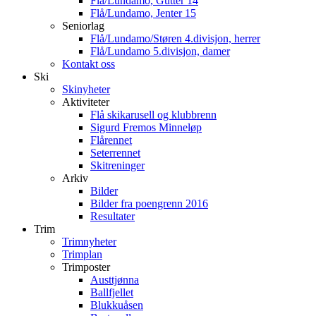
Flå/Lundamo, Gutter 14
Flå/Lundamo, Jenter 15
Seniorlag
Flå/Lundamo/Støren 4.divisjon, herrer
Flå/Lundamo 5.divisjon, damer
Kontakt oss
Ski
Skinyheter
Aktiviteter
Flå skikarusell og klubbrenn
Sigurd Fremos Minneløp
Flårennet
Seterrennet
Skitreninger
Arkiv
Bilder
Bilder fra poengrenn 2016
Resultater
Trim
Trimnyheter
Trimplan
Trimposter
Austtjønna
Ballfjellet
Blukkuåsen