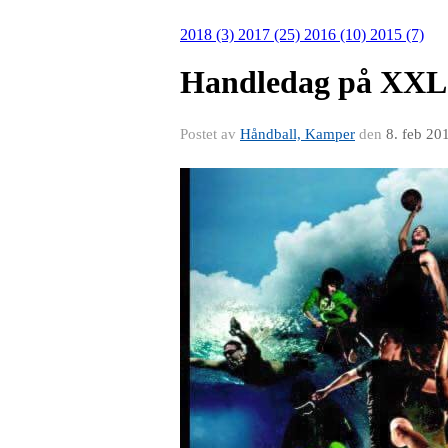
2018 (3)
2017 (25)
2016 (10)
2015 (7)
Handledag på XXL 
Postet av
Håndball, Kamper
den
8. feb 20