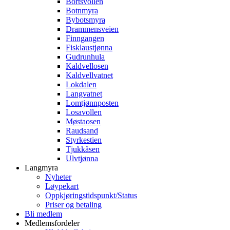
Bortsvollen
Botnmyra
Bybotsmyra
Drammensveien
Finngangen
Fisklaustjønna
Gudrunhula
Kaldvellosen
Kaldvellvatnet
Lokdalen
Langvatnet
Lomtjønnposten
Losavollen
Møstaosen
Raudsand
Styrkestien
Tjukkåsen
Ulvtjønna
Langmyra
Nyheter
Løypekart
Oppkjøringstidspunkt/Status
Priser og betaling
Bli medlem
Medlemsfordeler