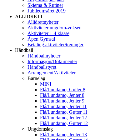
Skjema & Rutiner
Jubileumsåret 2019
ALLIDRETT
Allidrettnyheter
Aktiviteter ungdom-voksen
Aktiviteter 1-4 klasse
Åpen Gymsal
Betaling aktiviteter/treninger
Håndball
Håndballnyheter
Informasjon/Dokumenter
Håndballstyret
Arrangement/Aktiviteter
Barnelag
MINI
Flå/Lundamo, Gutter 8
Flå/Lundamo, Jenter 8
Flå/Lundamo, Jenter 9
Flå/Lundamo, Jenter 11
Flå/Lundamo, Gutter 11
Flå/Lundamo, Jenter 12
Flå/Lundamo, Gutter 12
Ungdomslag
Flå/Lundamo, Jenter 13