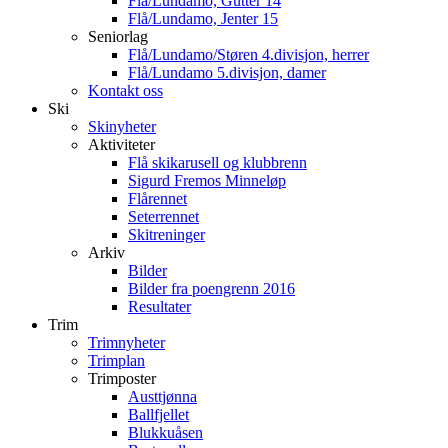
Flå/Lundamo, Gutter 14
Flå/Lundamo, Jenter 15
Seniorlag
Flå/Lundamo/Støren 4.divisjon, herrer
Flå/Lundamo 5.divisjon, damer
Kontakt oss
Ski
Skinyheter
Aktiviteter
Flå skikarusell og klubbrenn
Sigurd Fremos Minneløp
Flårennet
Seterrennet
Skitreninger
Arkiv
Bilder
Bilder fra poengrenn 2016
Resultater
Trim
Trimnyheter
Trimplan
Trimposter
Austtjønna
Ballfjellet
Blukkuåsen