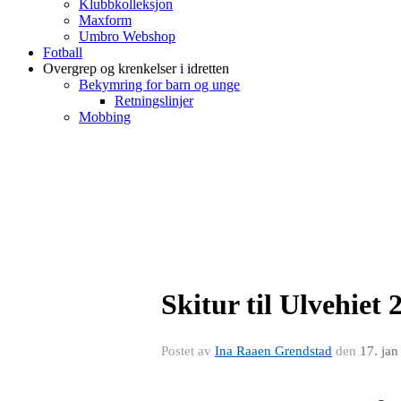
Klubbkolleksjon
Maxform
Umbro Webshop
Fotball
Overgrep og krenkelser i idretten
Bekymring for barn og unge
Retningslinjer
Mobbing
Skitur til Ulvehiet 
Postet av
Ina Raaen Grendstad
den
17. ja