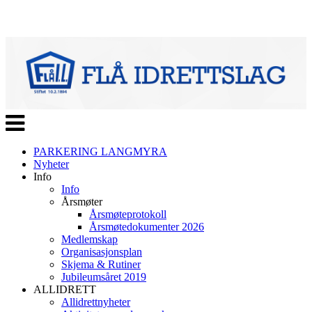
Veksle
navigasjon
PARKERING LANGMYRA
Nyheter
Info
Info
Årsmøter
Årsmøteprotokoll
Årsmøtedokumenter 2026
Medlemskap
Organisasjonsplan
Skjema & Rutiner
Jubileumsåret 2019
ALLIDRETT
Allidrettnyheter