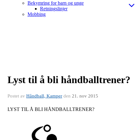
Bekymring for barn og unge
Retningslinjer
Mobbing
Lyst til å bli håndballtrener?
Postet av
Håndball, Kamper
den
21. nov 2015
LYST TIL Å BLI HÅNDBALLTRENER?