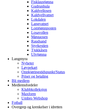
Fisklaustjønna
Gudrunhula
Kaldvellosen
Kaldvellvatnet
Lokdalen
Langvatnet
Lomtjønnposten
Losavollen
Møstaosen
Raudsand
Styrkestien
Tjukkåsen
Ulvtjønna
Langmyra
Nyheter
Løypekart
Oppkjøringstidspunkt/Status
Priser og betaling
Bli medlem
Medlemsfordeler
Klubbkolleksjon
Maxform
Umbro Webshop
Fotball
Overgrep og krenkelser i idretten