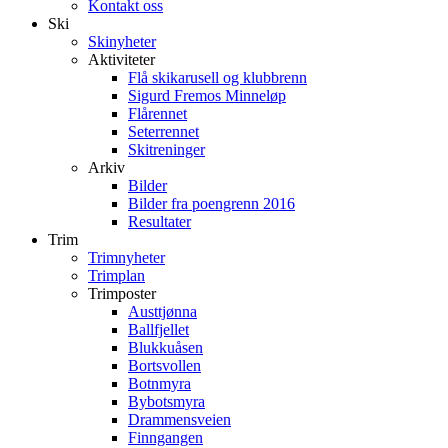
Kontakt oss
Ski
Skinyheter
Aktiviteter
Flå skikarusell og klubbrenn
Sigurd Fremos Minneløp
Flårennet
Seterrennet
Skitreninger
Arkiv
Bilder
Bilder fra poengrenn 2016
Resultater
Trim
Trimnyheter
Trimplan
Trimposter
Austtjønna
Ballfjellet
Blukkuåsen
Bortsvollen
Botnmyra
Bybotsmyra
Drammensveien
Finngangen