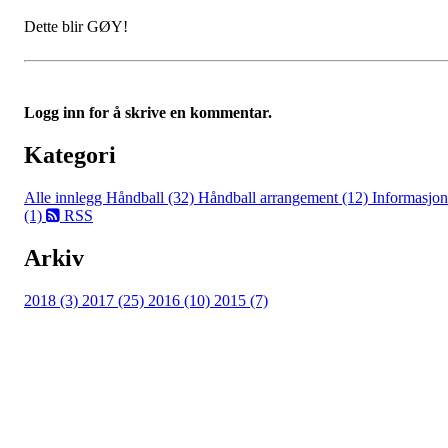
Dette blir GØY!
Logg inn for å skrive en kommentar.
Kategori
Alle innlegg
Håndball (32)
Håndball arrangement (12)
Informasjon
(1)
RSS
Arkiv
2018 (3)
2017 (25)
2016 (10)
2015 (7)