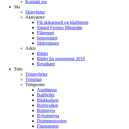
Kontakt oss
Ski
Skinyheter
Aktiviteter
Flå skikarusell og klubbrenn
Sigurd Fremos Minneløp
Flårennet
Seterrennet
Skitreninger
Arkiv
Bilder
Bilder fra poengrenn 2016
Resultater
Trim
Trimnyheter
Trimplan
Trimposter
Austtjønna
Ballfjellet
Blukkuåsen
Bortsvollen
Botnmyra
Bybotsmyra
Drammensveien
Finngangen