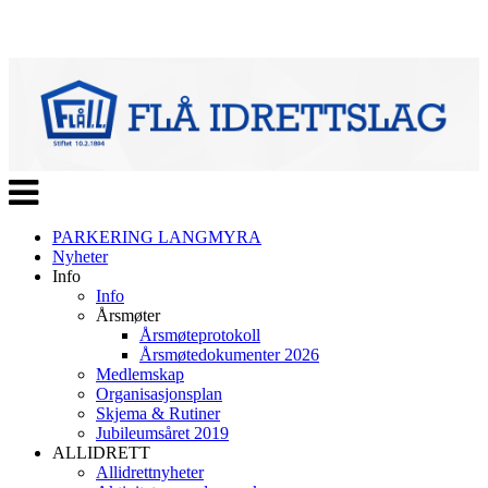
Veksle
navigasjon
PARKERING LANGMYRA
Nyheter
Info
Info
Årsmøter
Årsmøteprotokoll
Årsmøtedokumenter 2026
Medlemskap
Organisasjonsplan
Skjema & Rutiner
Jubileumsåret 2019
ALLIDRETT
Allidrettnyheter