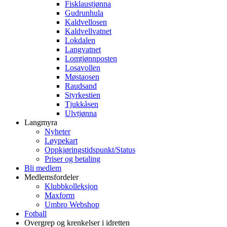
Fisklaustjønna
Gudrunhula
Kaldvellosen
Kaldvellvatnet
Lokdalen
Langvatnet
Lomtjønnposten
Losavollen
Møstaosen
Raudsand
Styrkestien
Tjukkåsen
Ulvtjønna
Langmyra
Nyheter
Løypekart
Oppkjøringstidspunkt/Status
Priser og betaling
Bli medlem
Medlemsfordeler
Klubbkolleksjon
Maxform
Umbro Webshop
Fotball
Overgrep og krenkelser i idretten