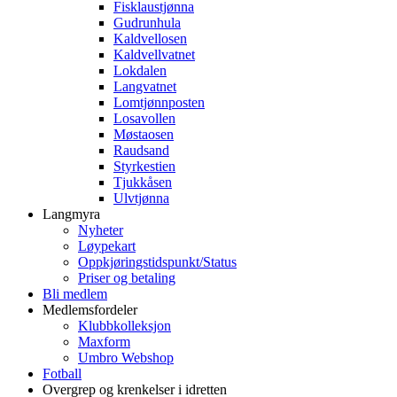
Fisklaustjønna
Gudrunhula
Kaldvellosen
Kaldvellvatnet
Lokdalen
Langvatnet
Lomtjønnposten
Losavollen
Møstaosen
Raudsand
Styrkestien
Tjukkåsen
Ulvtjønna
Langmyra
Nyheter
Løypekart
Oppkjøringstidspunkt/Status
Priser og betaling
Bli medlem
Medlemsfordeler
Klubbkolleksjon
Maxform
Umbro Webshop
Fotball
Overgrep og krenkelser i idretten