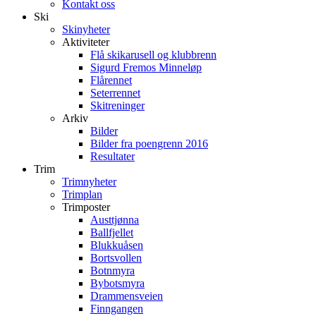
Kontakt oss
Ski
Skinyheter
Aktiviteter
Flå skikarusell og klubbrenn
Sigurd Fremos Minneløp
Flårennet
Seterrennet
Skitreninger
Arkiv
Bilder
Bilder fra poengrenn 2016
Resultater
Trim
Trimnyheter
Trimplan
Trimposter
Austtjønna
Ballfjellet
Blukkuåsen
Bortsvollen
Botnmyra
Bybotsmyra
Drammensveien
Finngangen