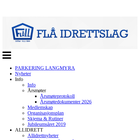
Veksle
navigasjon
PARKERING LANGMYRA
Nyheter
Info
Info
Årsmøter
Årsmøteprotokoll
Årsmøtedokumenter 2026
Medlemskap
Organisasjonsplan
Skjema & Rutiner
Jubileumsåret 2019
ALLIDRETT
Allidrettnyheter