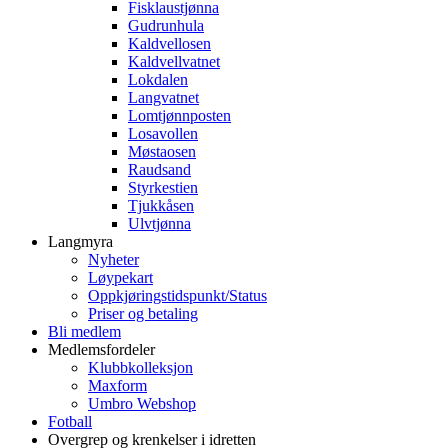
Fisklaustjønna
Gudrunhula
Kaldvellosen
Kaldvellvatnet
Lokdalen
Langvatnet
Lomtjønnposten
Losavollen
Møstaosen
Raudsand
Styrkestien
Tjukkåsen
Ulvtjønna
Langmyra
Nyheter
Løypekart
Oppkjøringstidspunkt/Status
Priser og betaling
Bli medlem
Medlemsfordeler
Klubbkolleksjon
Maxform
Umbro Webshop
Fotball
Overgrep og krenkelser i idretten