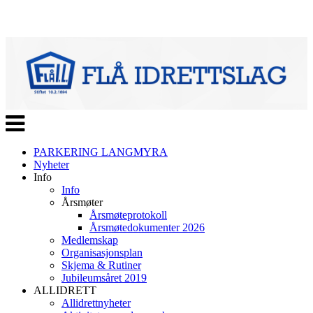
Veksle
navigasjon
PARKERING LANGMYRA
Nyheter
Info
Info
Årsmøter
Årsmøteprotokoll
Årsmøtedokumenter 2026
Medlemskap
Organisasjonsplan
Skjema & Rutiner
Jubileumsåret 2019
ALLIDRETT
Allidrettnyheter