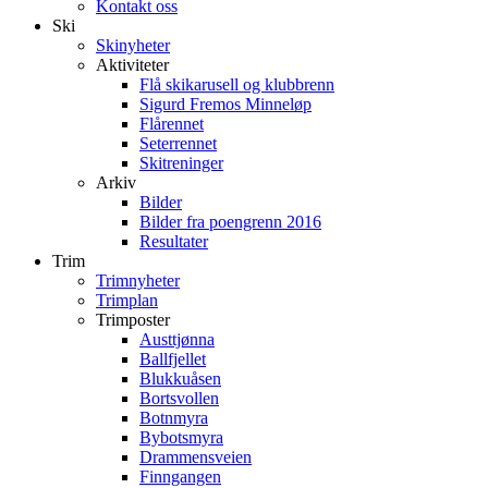
Kontakt oss
Ski
Skinyheter
Aktiviteter
Flå skikarusell og klubbrenn
Sigurd Fremos Minneløp
Flårennet
Seterrennet
Skitreninger
Arkiv
Bilder
Bilder fra poengrenn 2016
Resultater
Trim
Trimnyheter
Trimplan
Trimposter
Austtjønna
Ballfjellet
Blukkuåsen
Bortsvollen
Botnmyra
Bybotsmyra
Drammensveien
Finngangen