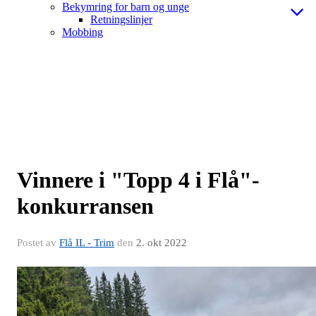
Bekymring for barn og unge
Retningslinjer
Mobbing
Vinnere i "Topp 4 i Flå"-
konkurransen
Postet av
Flå IL - Trim
den
2. okt 2022