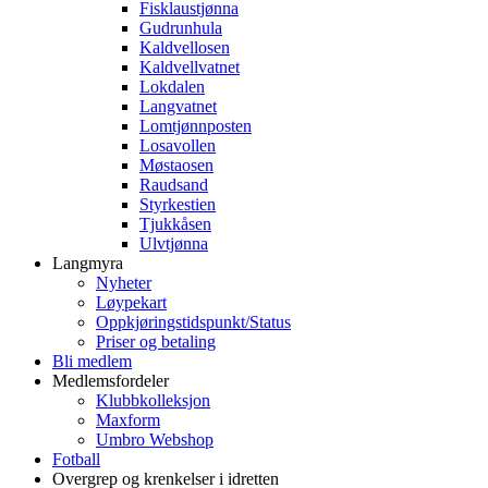
Fisklaustjønna
Gudrunhula
Kaldvellosen
Kaldvellvatnet
Lokdalen
Langvatnet
Lomtjønnposten
Losavollen
Møstaosen
Raudsand
Styrkestien
Tjukkåsen
Ulvtjønna
Langmyra
Nyheter
Løypekart
Oppkjøringstidspunkt/Status
Priser og betaling
Bli medlem
Medlemsfordeler
Klubbkolleksjon
Maxform
Umbro Webshop
Fotball
Overgrep og krenkelser i idretten