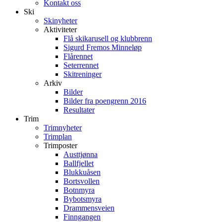
Kontakt oss
Ski
Skinyheter
Aktiviteter
Flå skikarusell og klubbrenn
Sigurd Fremos Minneløp
Flårennet
Seterrennet
Skitreninger
Arkiv
Bilder
Bilder fra poengrenn 2016
Resultater
Trim
Trimnyheter
Trimplan
Trimposter
Austtjønna
Ballfjellet
Blukkuåsen
Bortsvollen
Botnmyra
Bybotsmyra
Drammensveien
Finngangen