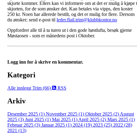
skjorte kommer. Ellers kan vi informere om at det er mulig å kjøpe t
skjorten, for de som ønsker det. Kan betales via vipps, den koster
250 kr. Noen har allerede bestilt, og det er mulig for flere. Dersom
du ønsker; send e-post til
leder.flail.trim@klubbkontor.no
Oppfordrer alle til å ta turen ut i den gode høstlufta, besøk gjerne
Møstaosen - som er månedens post i Oktober.
Logg inn for å skrive en kommentar.
Kategori
Alle innlegg
Trim (66)
RSS
Arkiv
Desember 2025 (1)
November 2025 (1)
Oktober 2025 (2)
August
2025 (3)
Juni 2025 (1)
Mai 2025 (1)
April 2025 (2)
Mars 2025 (1)
Februar 2025 (3)
Januar 2025 (1)
2024 (19)
2023 (25)
2022 (28)
2021 (13)