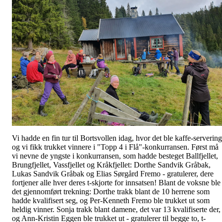
Vi hadde en fin tur til Bortsvollen idag, hvor det ble kaffe-servering
og vi fikk trukket vinnere i "Topp 4 i Flå"-konkurransen. Først må
vi nevne de yngste i konkurransen, som hadde besteget Ballfjellet,
Brungfjellet, Vassfjellet og Kråkfjellet: Dorthe Sandvik Gråbak,
Lukas Sandvik Gråbak og Elias Sørgård Fremo - gratulerer, dere
fortjener alle hver deres t-skjorte for innsatsen! Blant de voksne ble
det gjennomført trekning: Dorthe trakk blant de 10 herrene som
hadde kvalifisert seg, og Per-Kenneth Fremo ble trukket ut som
heldig vinner. Sonja trakk blant damene, det var 13 kvalifiserte der,
og Ann-Kristin Eggen ble trukket ut - gratulerer til begge to, t-