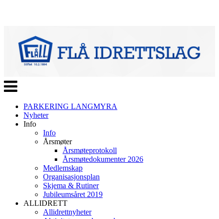
Veksle
navigasjon
PARKERING LANGMYRA
Nyheter
Info
Info
Årsmøter
Årsmøteprotokoll
Årsmøtedokumenter 2026
Medlemskap
Organisasjonsplan
Skjema & Rutiner
Jubileumsåret 2019
ALLIDRETT
Allidrettnyheter