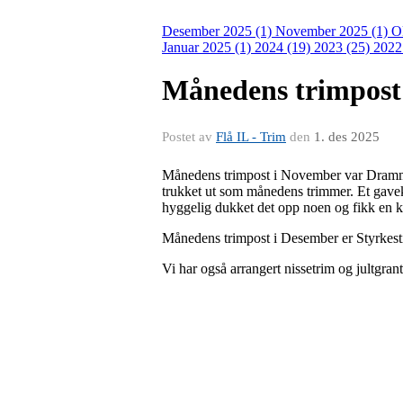
Desember 2025 (1)
November 2025 (1)
O
Januar 2025 (1)
2024 (19)
2023 (25)
2022
Månedens trimpost 
Postet av
Flå IL - Trim
den
1. des 2025
Månedens trimpost i November var Drammen
trukket ut som månedens trimmer. Et gave
hyggelig dukket det opp noen og fikk en k
Månedens trimpost i Desember er Styrkest
Vi har også arrangert nissetrim og jultgran