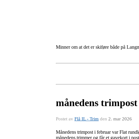
Minner om at det er skiføre både på Langm
månedens trimpost 
Postet av
Flå IL - Trim
den
2. mar 2026
Månedens trimpost i februar var Flat rund
månedens trimmer og får et gavekort i pos