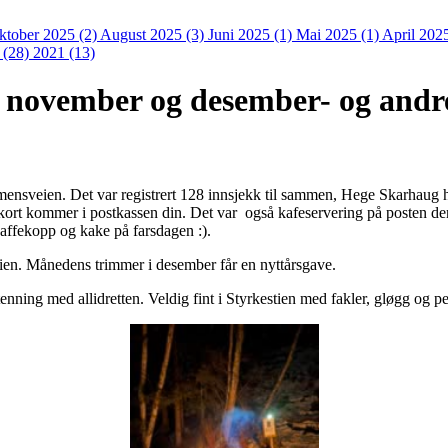
ktober 2025 (2)
August 2025 (3)
Juni 2025 (1)
Mai 2025 (1)
April 202
 (28)
2021 (13)
november og desember- og andre 
sveien. Det var registrert 128 innsjekk til sammen, Hege Skarhaug h
kort kommer i postkassen din. Det var også kafeservering på posten de
affekopp og kake på farsdagen :).
ien. Månedens trimmer i desember får en nyttårsgave.
tenning med allidretten. Veldig fint i Styrkestien med fakler, gløgg og 