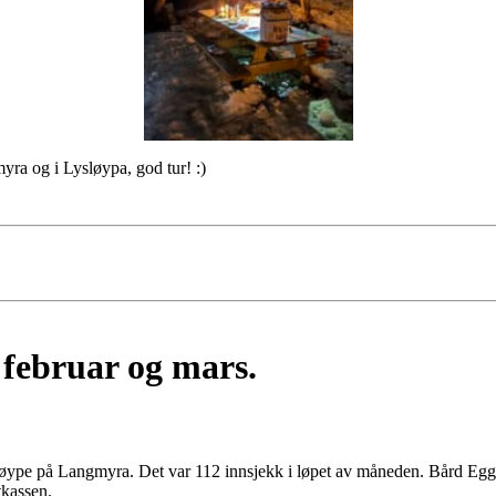
yra og i Lysløypa, god tur! :)
februar og mars.
løype på Langmyra. Det var 112 innsjekk i løpet av måneden. Bård Egge
tkassen.