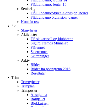
Flå/Lundamo, Gutter 14
Flå/Lundamo, Jenter 15
Seniorlag
Flå/Lundamo/Støren 4.divisjon, herrer
Flå/Lundamo 5.divisjon, damer
Kontakt oss
Ski
Skinyheter
Aktiviteter
Flå skikarusell og klubbrenn
Sigurd Fremos Minneløp
Flårennet
Seterrennet
Skitreninger
Arkiv
Bilder
Bilder fra poengrenn 2016
Resultater
Trim
Trimnyheter
Trimplan
Trimposter
Austtjønna
Ballfjellet
Blukkuåsen