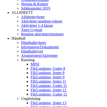
Skjema & Rutiner
Jubileumsåret 2019
ALLIDRETT
Allidrettnyheter
Aktiviteter ungdom-voksen
Aktiviteter 1-4 klasse
Åpen Gymsal
Betaling aktiviteter/treninger
Håndball
Håndballnyheter
Informasjon/Dokumenter
Håndballstyret
Arrangement/Aktiviteter
Barnelag
MINI
Flå/Lundamo, Gutter 8
Flå/Lundamo, Jenter 8
Flå/Lundamo, Jenter 9
Flå/Lundamo, Jenter 11
Flå/Lundamo, Gutter 11
Flå/Lundamo, Jenter 12
Flå/Lundamo, Gutter 12
Ungdomslag
Flå/Lundamo, Jenter 13