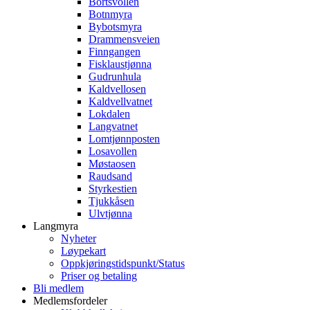
Bortsvollen
Botnmyra
Bybotsmyra
Drammensveien
Finngangen
Fisklaustjønna
Gudrunhula
Kaldvellosen
Kaldvellvatnet
Lokdalen
Langvatnet
Lomtjønnposten
Losavollen
Møstaosen
Raudsand
Styrkestien
Tjukkåsen
Ulvtjønna
Langmyra
Nyheter
Løypekart
Oppkjøringstidspunkt/Status
Priser og betaling
Bli medlem
Medlemsfordeler