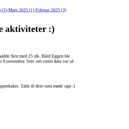
5 (2)
Mars 2025 (1)
Februar 2025 (3)
aktiviteter :)
adde flest med 25 stk. Bård Eggen ble
n 9.november. Selv om været ikke var så
pepperkaker. Takk til dere som møtte opp :)