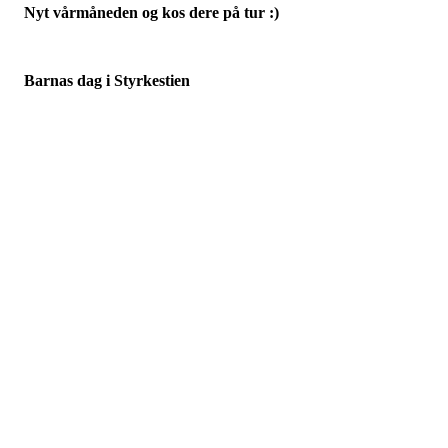
Månedens trimpost i april er Langvatnet.
Det ser ut som skisesongen er på hell, men vi kan trøste oss med at
det nå er veldig fint å gå turer på mange av våre stier og veier rundt
omkring i bygda :)
NB: En oppfordring til de som ikke er medlem av Flå IL, men
bruker trimappen. Betal på Vipps 525752 (kr. 200).
Nyt vårmåneden og kos dere på tur :)
Barnas dag i Styrkestien
søndag 27.april klokka 12.00 vil vi i trimgruppa arrangere barnas
dag i Styrkestien med ulike aktiviteter langs stien. Passer for
barnehagebarn og barn på småtrinnet.