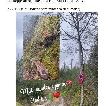
kaffekopp/saft og kakebit på Botmyra klokka 12-13.
Takk Til Heidi Bolland som pynter så fint i mai! :)