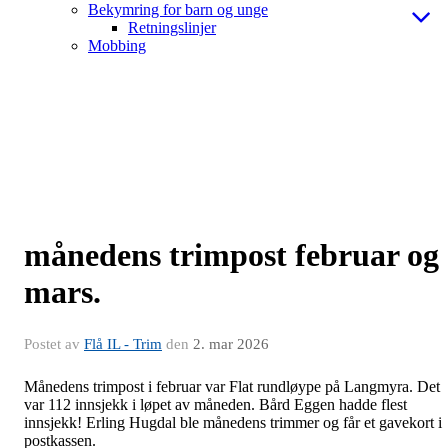
Bekymring for barn og unge
Retningslinjer
Mobbing
månedens trimpost februar og
mars.
Postet av
Flå IL - Trim
den
2. mar 2026
Månedens trimpost i februar var Flat rundløype på Langmyra. Det
var 112 innsjekk i løpet av måneden. Bård Eggen hadde flest
innsjekk! Erling Hugdal ble månedens trimmer og får et gavekort i
postkassen.