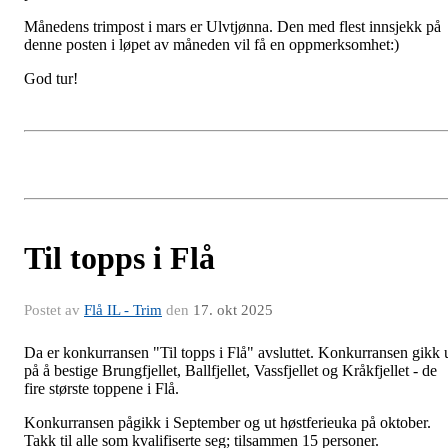
Månedens trimpost i mars er Ulvtjønna. Den med flest innsjekk på
denne posten i løpet av måneden vil få en oppmerksomhet:)
God tur!
Til topps i Flå
Postet av
Flå IL - Trim
den
17. okt 2025
Da er konkurransen "Til topps i Flå" avsluttet. Konkurransen gikk 
på å bestige Brungfjellet, Ballfjellet, Vassfjellet og Kråkfjellet - de
fire største toppene i Flå.
Konkurransen pågikk i September og ut høstferieuka på oktober.
Takk til alle som kvalifiserte seg; tilsammen 15 personer.