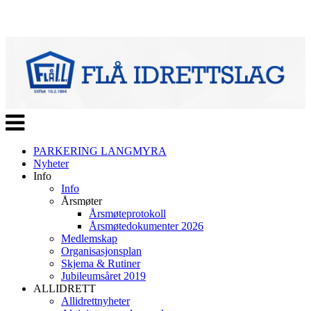
Veksle
navigasjon
PARKERING LANGMYRA
Nyheter
Info
Info
Årsmøter
Årsmøteprotokoll
Årsmøtedokumenter 2026
Medlemskap
Organisasjonsplan
Skjema & Rutiner
Jubileumsåret 2019
ALLIDRETT
Allidrettnyheter