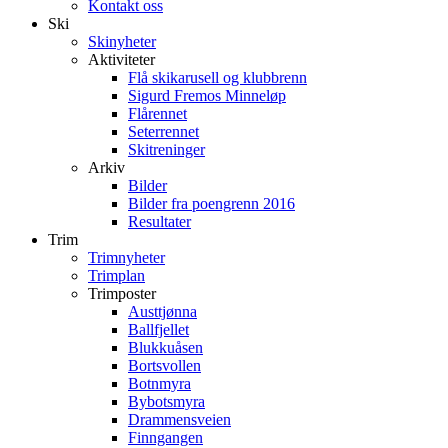
Kontakt oss
Ski
Skinyheter
Aktiviteter
Flå skikarusell og klubbrenn
Sigurd Fremos Minneløp
Flårennet
Seterrennet
Skitreninger
Arkiv
Bilder
Bilder fra poengrenn 2016
Resultater
Trim
Trimnyheter
Trimplan
Trimposter
Austtjønna
Ballfjellet
Blukkuåsen
Bortsvollen
Botnmyra
Bybotsmyra
Drammensveien
Finngangen