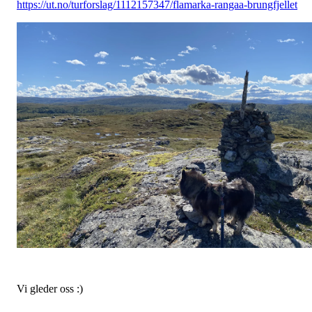
https://ut.no/turforslag/1112157347/flamarka-rangaa-brungfjellet
Vi gleder oss :)