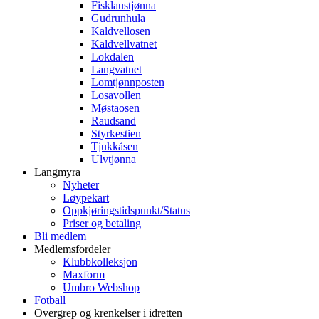
Fisklaustjønna
Gudrunhula
Kaldvellosen
Kaldvellvatnet
Lokdalen
Langvatnet
Lomtjønnposten
Losavollen
Møstaosen
Raudsand
Styrkestien
Tjukkåsen
Ulvtjønna
Langmyra
Nyheter
Løypekart
Oppkjøringstidspunkt/Status
Priser og betaling
Bli medlem
Medlemsfordeler
Klubbkolleksjon
Maxform
Umbro Webshop
Fotball
Overgrep og krenkelser i idretten