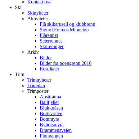
Kontakt oss
Ski
Skinyheter
Aktiviteter
Flå skikarusell og klubbrenn
Sigurd Fremos Minneløp
Flårennet
Seterrennet
Skitreninger
Arkiv
Bilder
Bilder fra poengrenn 2016
Resultater
Trim
Trimnyheter
Trimplan
Trimposter
Austtjønna
Ballfjellet
Blukkuåsen
Bortsvollen
Botnmyra
Bybotsmyra
Drammensveien
Finngangen