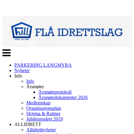
Veksle
navigasjon
PARKERING LANGMYRA
Nyheter
Info
Info
Årsmøter
Årsmøteprotokoll
Årsmøtedokumenter 2026
Medlemskap
Organisasjonsplan
Skjema & Rutiner
Jubileumsåret 2019
ALLIDRETT
Allidrettnyheter