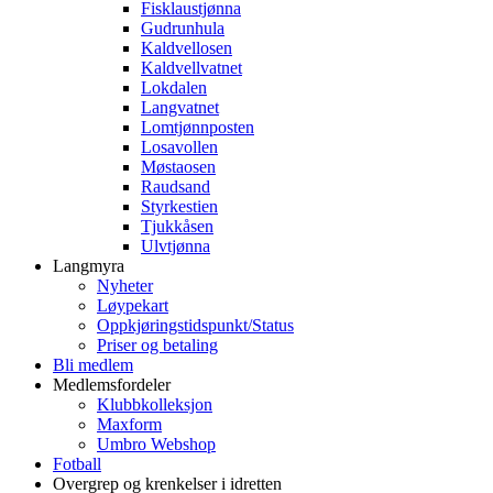
Fisklaustjønna
Gudrunhula
Kaldvellosen
Kaldvellvatnet
Lokdalen
Langvatnet
Lomtjønnposten
Losavollen
Møstaosen
Raudsand
Styrkestien
Tjukkåsen
Ulvtjønna
Langmyra
Nyheter
Løypekart
Oppkjøringstidspunkt/Status
Priser og betaling
Bli medlem
Medlemsfordeler
Klubbkolleksjon
Maxform
Umbro Webshop
Fotball
Overgrep og krenkelser i idretten