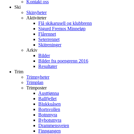
Kontakt oss
Ski
Skinyheter
Aktiviteter
Flå skikarusell og klubbrenn
Sigurd Fremos Minneløp
Flårennet
Seterrennet
Skitreninger
Arkiv
Bilder
Bilder fra poengrenn 2016
Resultater
Trim
Trimnyheter
Trimplan
Trimposter
Austtjønna
Ballfjellet
Blukkuåsen
Bortsvollen
Botnmyra
Bybotsmyra
Drammensveien
Finngangen