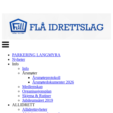
Veksle
navigasjon
PARKERING LANGMYRA
Nyheter
Info
Info
Årsmøter
Årsmøteprotokoll
Årsmøtedokumenter 2026
Medlemskap
Organisasjonsplan
Skjema & Rutiner
Jubileumsåret 2019
ALLIDRETT
Allidrettnyheter