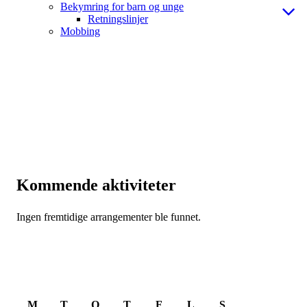
Bekymring for barn og unge
Retningslinjer
Mobbing
Kommende aktiviteter
Ingen fremtidige arrangementer ble funnet.
August 2026
M
T
O
T
F
L
S