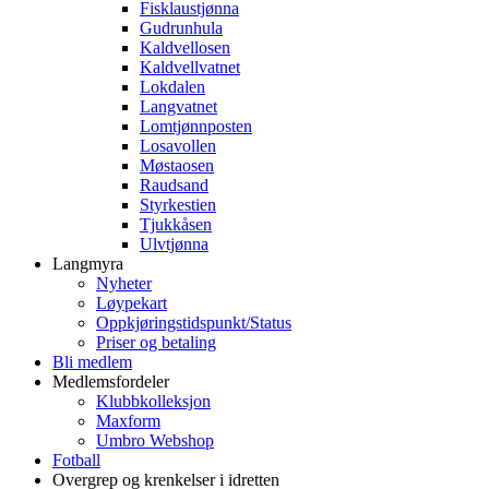
Fisklaustjønna
Gudrunhula
Kaldvellosen
Kaldvellvatnet
Lokdalen
Langvatnet
Lomtjønnposten
Losavollen
Møstaosen
Raudsand
Styrkestien
Tjukkåsen
Ulvtjønna
Langmyra
Nyheter
Løypekart
Oppkjøringstidspunkt/Status
Priser og betaling
Bli medlem
Medlemsfordeler
Klubbkolleksjon
Maxform
Umbro Webshop
Fotball
Overgrep og krenkelser i idretten